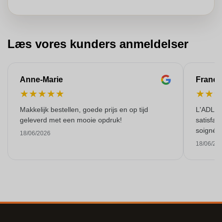
Læs vores kunders anmeldelser
Anne-Marie
Franço
★
★
★
★
★
★
★
Makkelijk bestellen, goede prijs en op tijd
L'ADL L
geleverd met een mooie opdruk!
satisfai
soigné e
18/06/2026
18/06/20