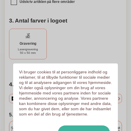
Udskriv artiklen på flere områder
3. Antal farver i logoet
Gravering
Lasergravering
50 x 50 mm
Brug for hjælp?
Hjælp mig med at vælge
Vi bruger cookies til at personliggøre indhold og
reklamer, til at tilbyde funktioner til sociale medier
og til at analysere adgangen til vores hjemmeside.
4. Vælg mængden
Vi deler også oplysninger om din brug af vores
hjemmeside med vores partnere inden for sociale
medier, annoncering og analyse. Vores partnere
kan kombinere disse oplysninger med andre data,
som du har givet dem, eller som de har indsamlet
som en del af din brug af tjenesterne.
5. Vælg forsendelsesdato
Inkluderet
Standard levering
Levering overalt