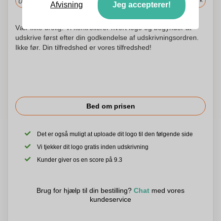
i Danmark
Upload og godkend dine filer i morgen før 9:30.
Afvisning
Jeg accepterer!
Vær ikke urolig! Vi kontrollerer hvert logo og begynder at
udskrive først efter din godkendelse af udskrivningsordren.
Ikke før. Din tilfredshed er vores tilfredshed!
Bed om prisen
Det er også muligt at uploade dit logo til den følgende side
Vi tjekker dit logo gratis inden udskrivning
Kunder giver os en score på 9.3
Brug for hjælp til din bestilling?
Chat
med vores
kundeservice