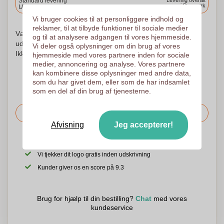
Standard levering
Levering overalt
i Danmark
Upload og godkend dine filer i morgen før 9:30.
Vi bruger cookies til at personliggøre indhold og
reklamer, til at tilbyde funktioner til sociale medier
Vær ikke urolig! Vi kontrollerer hvert logo og begynder at
og til at analysere adgangen til vores hjemmeside.
udskrive først efter din godkendelse af udskrivningsordren.
Vi deler også oplysninger om din brug af vores
Ikke før. Din tilfredshed er vores tilfredshed!
hjemmeside med vores partnere inden for sociale
medier, annoncering og analyse. Vores partnere
kan kombinere disse oplysninger med andre data,
som du har givet dem, eller som de har indsamlet
som en del af din brug af tjenesterne.
Bed om prisen
Afvisning
Jeg accepterer!
Det er også muligt at uploade dit logo til den følgende side
Vi tjekker dit logo gratis inden udskrivning
Kunder giver os en score på 9.3
Brug for hjælp til din bestilling?
Chat
med vores
kundeservice