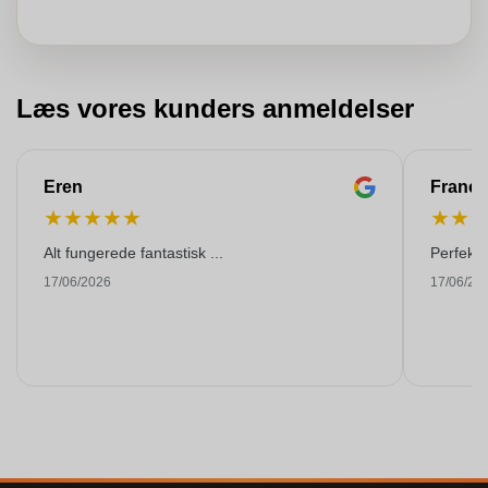
Læs vores kunders anmeldelser
Eren
Franço
★
★
★
★
★
★
★
Alt fungerede fantastisk ...
Perfekti
17/06/2026
17/06/20