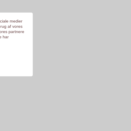
ociale medier
brug af vores
ores partnere
e har