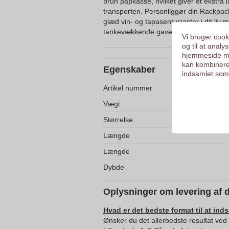
brun papkasse, hvilket giver et ekstra 
transporten. Personliggør din Rackpac
glæd vin- og tapasentusiaster i dit liv 
tankevækkende gave.
Vi bruger cooki
og til at anal
hjemmeside me
kan kombinere
Egenskaber
indsamlet som 
Artikel nummer
Vægt
Størrelse
Længde
Længde
Dybde
Oplysninger om levering af 
Hvad er det bedste format til at ind
Ønsker du det allerbedste resultat ve