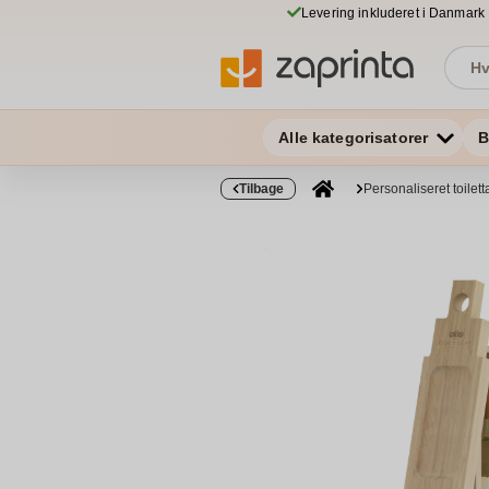
Levering inkluderet i Danmark
Alle kategorisatorer
B
Tilbage
Personaliseret toilet