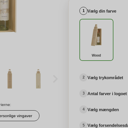
Vælg din farve
1
Wood
Vælg trykområdet
2
Antal farver i logoet
3
rierne:
Vælg mængden
4
ersonlige vingaver
Vælg forsendelsesd
5