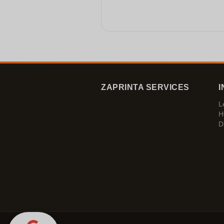
ZAPRINTA SERVICES
I
L
H
D