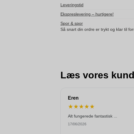
Leveringstid
Ekspreslevering – hurtigere!
Spor & spor
Så snart din ordre er trykt og klar til f
Læs vores kund
Eren
★
★
★
★
★
Alt fungerede fantastisk ...
17/06/2026