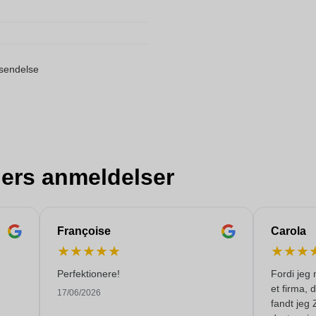
orsendelse
ers anmeldelser
Françoise
Carola
★
★
★
★
★
★
★
★
Perfektionere!
Fordi jeg 
et firma, 
17/06/2026
fandt jeg 