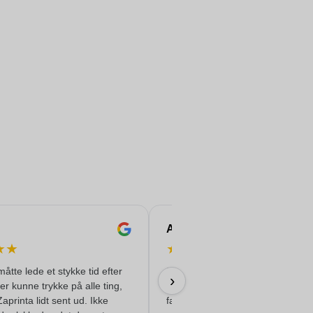
Andrea
★
★
★
★
★
★
★
måtte lede et stykke tid efter
De trykte rustfri stålflasker, mode
›
der kunne trykke på alle ting,
'Felix', til vores konference ser
Zaprinta lidt sent ud. Ikke
fantastiske ud. Alt gik perfekt og