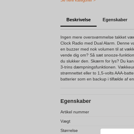
Se flere kategorier >
Beskrivelse
Egenskaber
Ingen mere oversvømmelse takket væ
Clock Radio med Dual Alarm. Denne v
en buzzer med nok volumen til at vække
vende dig om? Så sæt snooze-funktione
du slukker den. Skærm for lys? Du ka
3-trins dæmpningsfunktionen. Vækkeure
strømnettet eller to 1,5-volts AAA-batte
batterier som en backup i tilfælde af e
Egenskaber
Artikel nummer
Vægt
Størrelse