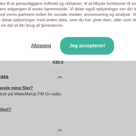
es til at personliggøre indhold og reklamer, til at tilbyde funktioner til s
200 mm
ysere adgangen til vores hjemmeside. Vi deler også oplysninger om din 
d vores partnere inden for sociale medier, annoncering og analyse. V
100 mm
 disse oplysninger med andre data, som du har givet dem, eller som d
75 mm
en del af din brug af tjenesterne.
200.0
100.0
Afvisning
Jeg accepterer!
75.0
430.0
data
sende mine filer?
ed tryk på WakeMeUp FM Ur-radio
l(er)?