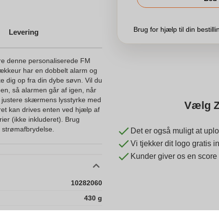
Brug for hjælp til din bestill
Levering
re denne personaliserede FM
ækkeur har en dobbelt alarm og
 dig op fra din dybe søvn. Vil du
n, så alarmen går af igen, når
n justere skærmens lysstyrke med
Vælg Z
t kan drives enten ved hjælp af
rier (ikke inkluderet). Brug
n strømafbrydelse.
Det er også muligt at uplo
Vi tjekker dit logo gratis
Kunder giver os en score
10282060
430 g
200 x 100 x 75 mm