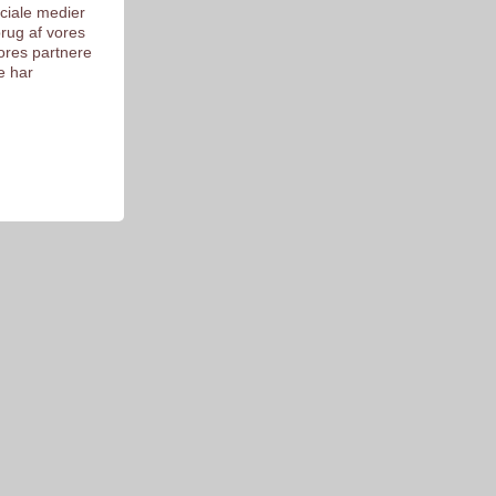
ociale medier
brug af vores
ores partnere
e har