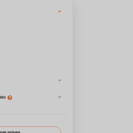
ato
om prisen