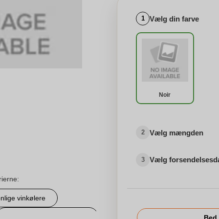
Vælg din farve
1
Noir
Vælg mængden
2
Vælg forsendelsesd
3
rierne:
nlige vinkølere
Reklameartikel elektronik
Bed 