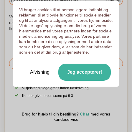
i Danmark
Upload og godkend dine filer i morgen før 9:30.
Vi bruger cookies til at personliggøre indhold og
reklamer, til at tilbyde funktioner til sociale medier
Vær ikke urolig! Vi kontrollerer hvert logo og begynder at
og til at analysere adgangen til vores hjemmeside.
udskrive først efter din godkendelse af udskrivningsordren.
Vi deler også oplysninger om din brug af vores
Ikke før. Din tilfredshed er vores tilfredshed!
hjemmeside med vores partnere inden for sociale
medier, annoncering og analyse. Vores partnere
kan kombinere disse oplysninger med andre data,
som du har givet dem, eller som de har indsamlet
som en del af din brug af tjenesterne.
Bed om prisen
Afvisning
Jeg accepterer!
Det er også muligt at uploade dit logo til den følgende side
Vi tjekker dit logo gratis inden udskrivning
Kunder giver os en score på 9.3
Brug for hjælp til din bestilling?
Chat
med vores
kundeservice