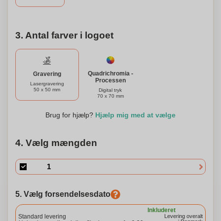
erfaren grillmester eller lige er startet, har dette sæt alt,
hvad du har brug for at hæve dit grillspil. Gør dig klar til at
imponere dine gæster med perfekt grillet retter hver gang!
3. Antal farver i logoet
Quadrichromia -
Gravering
Processen
Lasergravering
50 x 50 mm
Digital tryk
70 x 70 mm
Brug for hjælp?
Hjælp mig med at vælge
4. Vælg mængden
5. Vælg forsendelsesdato
Inkluderet
Standard levering
Levering overalt