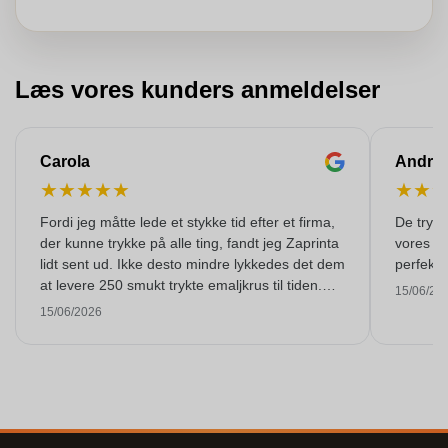
Læs vores kunders anmeldelser
Carola
Andre
★
★
★
★
★
★
★
Fordi jeg måtte lede et stykke tid efter et firma,
De trykte
der kunne trykke på alle ting, fandt jeg Zaprinta
vores ko
lidt sent ud. Ikke desto mindre lykkedes det dem
perfekt 
at levere 250 smukt trykte emaljkrus til tiden.
15/06/20
Jeg er meget tilfreds med dem. Mange tak!
15/06/2026