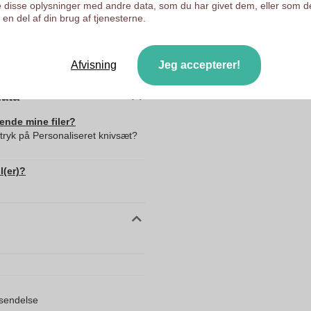
 disse oplysninger med andre data, som du har givet dem, eller som d
en del af din brug af tjenesterne.
200.0
35.0
355.0
Afvisning
Jeg accepterer!
data
sende mine filer?
 tryk på Personaliseret knivsæt?
l(er)?
orsendelse