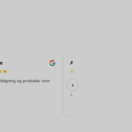
e
Anne-Marie
★
★
★
★
★
★
★
pfølgning og produkter som
Nem bestilling, god pris og leverin
›
tiden med flot tryk!
18/06/2026