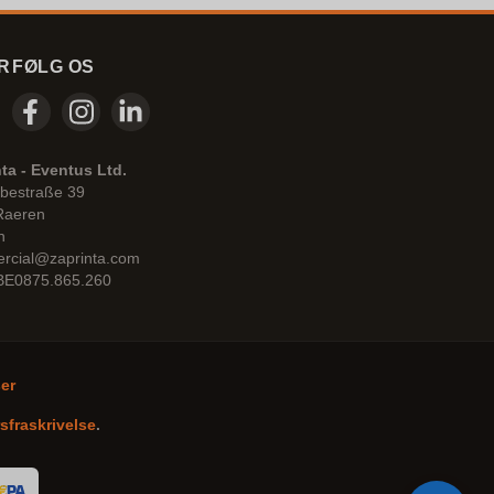
R
FØLG OS
ta - Eventus Ltd.
bestraße 39
Raeren
n
rcial@zaprinta.com
 BE0875.865.260
ser
sfraskrivelse
.