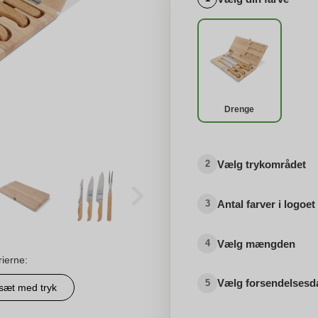
Drenge
Vælg trykområdet
2
Antal farver i logoet
3
Vælg mængden
4
rierne:
Vælg forsendelsesd
5
sæt med tryk