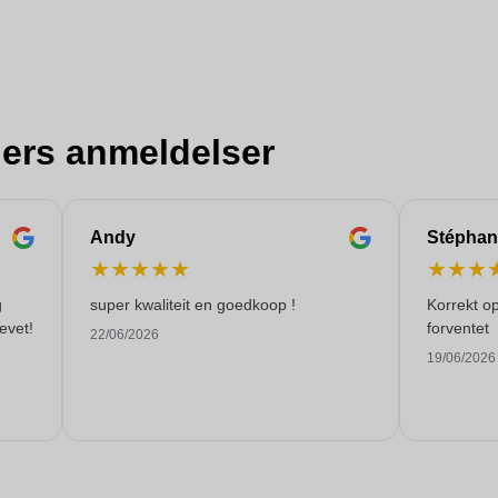
ers anmeldelser
Andy
Stéphan
★
★
★
★
★
★
★
★
g
super kwaliteit en goedkoop !
Korrekt o
evet!
forventet
22/06/2026
19/06/2026