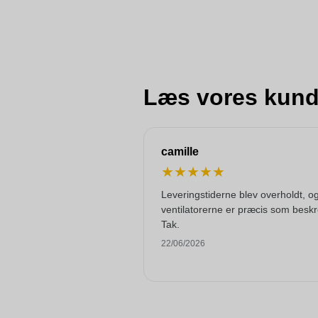
Læs vores kund
camille
★
★
★
★
★
Leveringstiderne blev overholdt, o
ventilatorerne er præcis som beskr
Tak.
22/06/2026