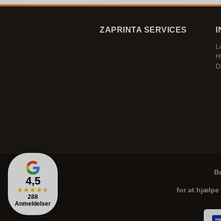
ZAPRINTA SERVICES
I
L
H
D
B
4,5
★
★
★
★
★
for at hjælpe
288
Anmeldelser