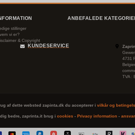
NFORMATION
ANBEFALEDE KATEGORIE
edige stillinger
vem vi er?
isclaimer & Copyright
KUNDESERVICE
Zaprin
Gewer
4731 
Belgie
comme
TVA :
rug af dette websted
zapinta.dk
du accepterer i
vilkår og betingel
 dig bedre,
zaprinta.it
brug i
cookies
-
Privacy information
-
ansvar