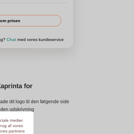
om prisen
ing?
Chat
med vores kundeservice
aprinta for
ade dit logo til den følgende side
 inden udskrivning
 på 9.3
ociale medier
brug af vores
ores partnere