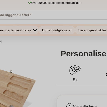
Over 30.000 salgsfremmende artikler
randede produkter
Briller indgraveret
Sæsonprodukter
øj
Personalise
Fra
Vælg din farve
1