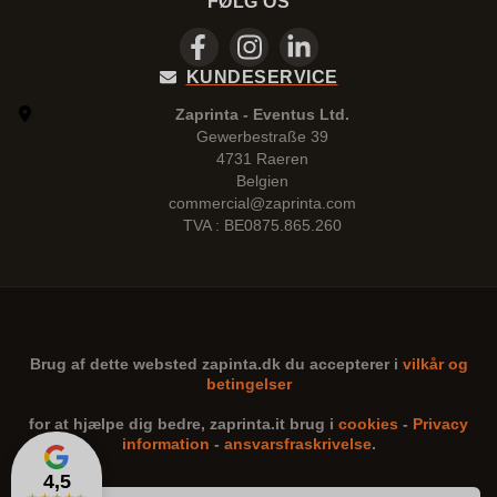
FØLG OS
KUNDESERVICE
Zaprinta - Eventus Ltd.
Gewerbestraße 39
4731 Raeren
Belgien
commercial@zaprinta.com
TVA : BE0875.865.260
Brug af dette websted
zapinta.dk
du accepterer i
vilkår og
betingelser
for at hjælpe dig bedre,
zaprinta.it
brug i
cookies
-
Privacy
information
-
ansvarsfraskrivelse
.
4,5