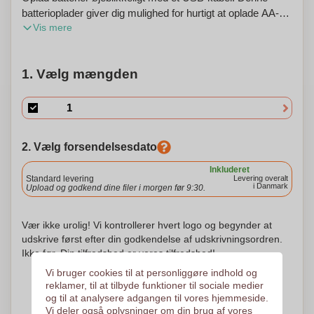
batterioplader giver dig mulighed for hurtigt at oplade AA-
Vis mere
og AAA-batterier hvor som helst. Xoopar-produkter må
ikke sælges i Frankrig og Spanien.
1. Vælg mængden
2. Vælg forsendelsesdato
Inkluderet
Standard levering
Levering overalt
i Danmark
Upload og godkend dine filer i morgen før 9:30.
Vær ikke urolig! Vi kontrollerer hvert logo og begynder at
udskrive først efter din godkendelse af udskrivningsordren.
Ikke før. Din tilfredshed er vores tilfredshed!
Vi bruger cookies til at personliggøre indhold og
reklamer, til at tilbyde funktioner til sociale medier
og til at analysere adgangen til vores hjemmeside.
Vi deler også oplysninger om din brug af vores