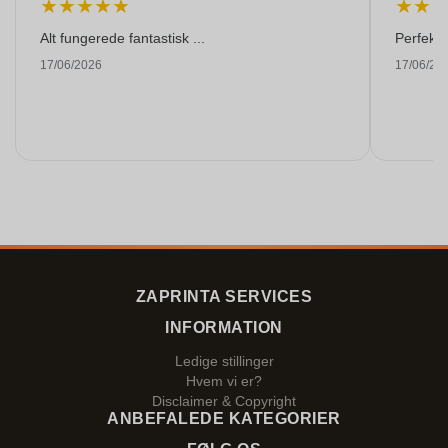
★
★
★
★
★
★
★
Alt fungerede fantastisk ...
Perfekti
17/06/2026
17/06/20
ZAPRINTA SERVICES
INFORMATION
Ledige stillinger
Hvem vi er?
Disclaimer & Copyright
ANBEFALEDE KATEGORIER