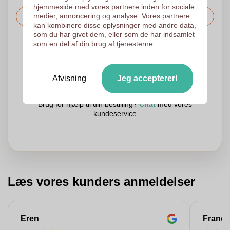
hjemmeside med vores partnere inden for sociale
medier, annoncering og analyse. Vores partnere
Bed om prisen
kan kombinere disse oplysninger med andre data,
som du har givet dem, eller som de har indsamlet
som en del af din brug af tjenesterne.
Det er også muligt at uploade dit logo til den følgende side
Vi tjekker dit logo gratis inden udskrivning
Kunder giver os en score på 9.3
Afvisning
Jeg accepterer!
Brug for hjælp til din bestilling?
Chat
med vores
kundeservice
Læs vores kunders anmeldelser
Eren
Franço