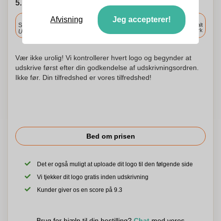
5. Vælg forsendelsesdato
Afvisning
Jeg accepterer!
Inkluderet
Standard levering
Levering overalt
i Danmark
Upload og godkend dine filer i morgen før 9:30.
Vær ikke urolig! Vi kontrollerer hvert logo og begynder at
udskrive først efter din godkendelse af udskrivningsordren.
Ikke før. Din tilfredshed er vores tilfredshed!
Bed om prisen
Det er også muligt at uploade dit logo til den følgende side
Vi tjekker dit logo gratis inden udskrivning
Kunder giver os en score på 9.3
Brug for hjælp til din bestilling?
Chat
med vores