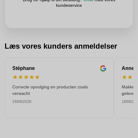
kundeservice
Læs vores kunders anmeldelser
Stéphane
Anne-M
★
★
★
★
★
★
★
Correcte opvolging en producten zoals
Makkelij
verwacht
gelever
19/06/2026
18/06/20