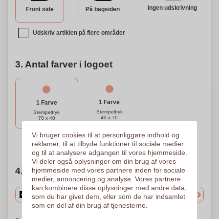
Ingen udskrivning
Front side
På bagsiden
Udskriv artiklen på flere områder
3. Antal farver i logoet
1 Farve
1 Farve
Stempeltryk
Stempeltryk
40 x 70
70 x 40
Vi bruger cookies til at personliggøre indhold og
Brug for hjælp?
Hjælp mig med at vælge
reklamer, til at tilbyde funktioner til sociale medier
og til at analysere adgangen til vores hjemmeside.
Vi deler også oplysninger om din brug af vores
4. Vælg mængden
hjemmeside med vores partnere inden for sociale
medier, annoncering og analyse. Vores partnere
kan kombinere disse oplysninger med andre data,
som du har givet dem, eller som de har indsamlet
som en del af din brug af tjenesterne.