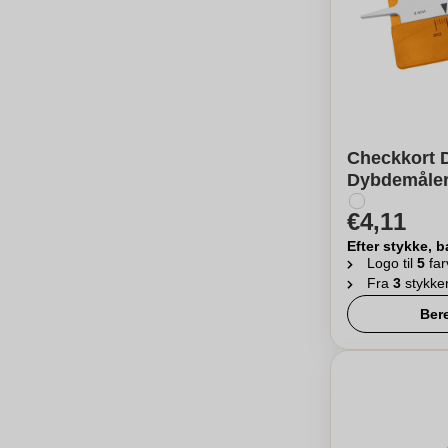
Checkkort
Dybdemåler
€4,11
Efter stykke, b
Logo til
5
far
Fra
3
stykke
Ber