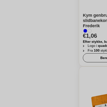
Kym genbr
slidbanekon
Frederik
€1,06
Efter stykke, b
Logo i
quad
Fra
100
styk
Ber