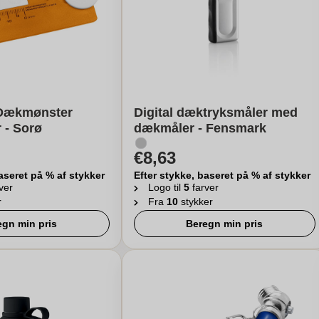
 Dækmønster
Digital dæktryksmåler med
 - Sorø
dækmåler - Fensmark
€8,63
aseret på % af stykker
Efter stykke, baseret på % af stykker
ver
Logo til
5
farver
r
Fra
10
stykker
egn min pris
Beregn min pris