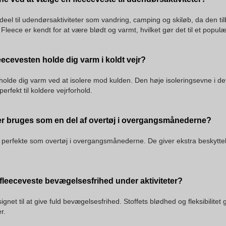
deel til udendørsaktiviteter som vandring, camping og skiløb, da den til
Fleece er kendt for at være blødt og varmt, hvilket gør det til et popul
ecevesten holde dig varm i koldt vejr?
olde dig varm ved at isolere mod kulden. Den høje isoleringsevne i de
perfekt til koldere vejrforhold.
er bruges som en del af overtøj i overgangsmånederne?
r perfekte som overtøj i overgangsmånederne. De giver ekstra beskyttel
fleeceveste bevægelsesfrihed under aktiviteter?
gnet til at give fuld bevægelsesfrihed. Stoffets blødhed og fleksibilitet gø
r.