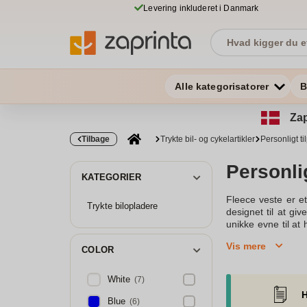
Levering inkluderet i Danmark
Alle kategorisatorer
B
Zap
Tilbage
Trykte bil- og cykelartikler
Personligt ti
Personli
KATEGORIER
Fleece veste er et
Trykte bilopladere
designet til at gi
unikke evne til at
fuld bevægelsesfrih
Vis mere
enhver personlig s
COLOR
ekstra beskyttelse
de kan kombineres
White
(7)
sporty valg til de
H
udvalg, der levere
Blue
(6)