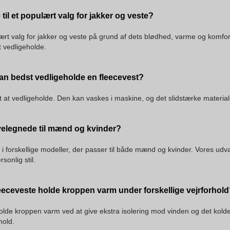
til et populært valg for jakker og veste?
ært valg for jakker og veste på grund af dets blødhed, varme og komfort.
t vedligeholde.
n bedst vedligeholde en fleecevest?
et at vedligeholde. Den kan vaskes i maskine, og det slidstærke material
velegnede til mænd og kvinder?
 i forskellige modeller, der passer til både mænd og kvinder. Vores udval
sonlig stil.
eceveste holde kroppen varm under forskellige vejrforhol
lde kroppen varm ved at give ekstra isolering mod vinden og det kolde 
hold.