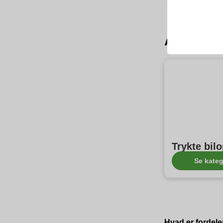
At opdag
Trykte bil
Se kateg
Hvad er fordele