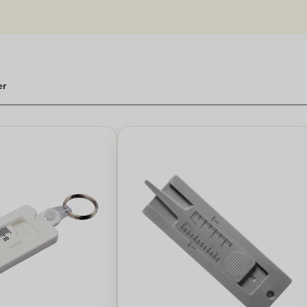
rmt mod huden, og de kan leveres i forskellige modeller og design ti
e med høj isoleringsevne, der gør det ideel til brug i koldt vejr og gi
mod huden, hvilket gør dem til et komfortabelt tøjvalg for dem, der 
litet. Se vores udvalg i dag og køb veste, der er designet til at give varme 
er