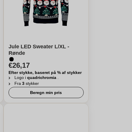
Jule LED Sweater L/XL -
Rønde
€26,17
Efter stykke, baseret på % af stykker
Logo i
quadrichromia
.
Fra
3
stykker
Beregn min pris