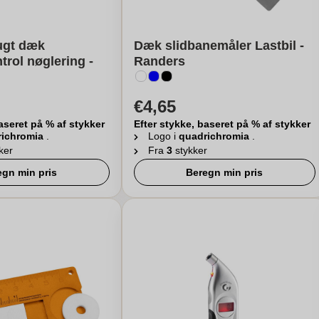
ugt dæk
Dæk slidbanemåler Lastbil -
trol nøglering -
Randers
€4,65
aseret på % af stykker
Efter stykke, baseret på % af stykker
richromia
.
Logo i
quadrichromia
.
ker
Fra
3
stykker
egn min pris
Beregn min pris