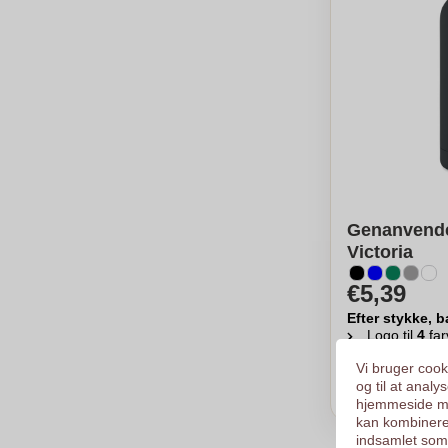
Genanvende
Victoria
€5,39
Efter stykke, b
Logo til
4
far
Fra
15
stykk
Vi bruger cooki
og til at anal
Ber
hjemmeside me
kan kombinere
indsamlet som 