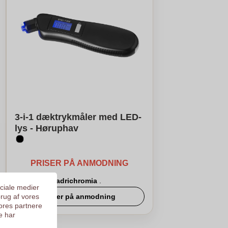
3-i-1 dæktrykmåler med LED-
lys - Høruphav
PRISER PÅ ANMODNING
Logo i
quadrichromia
.
ociale medier
brug af vores
Priser på anmodning
ores partnere
e har