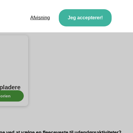
Afvisning
Jeg accepterer!
e :
opladere
orien
ne ved at vælge en fleeceveste til udendørsaktiviteter?