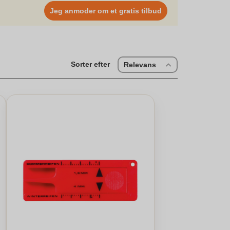
l at opbevare dine personlige ejendele. Fleece er et
Jeg anmoder om et gratis tilbud
ver ekstra varme ved behov. Fleece veste kan også vaskes
ønsker at holde på varmen uden at gå på kompromis med
og stil i forskellige vejrforhold. "}
Sorter efter
Relevans