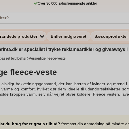
Over 30.000 salgsfremmende artikler
randede produkter
Briller indgraveret
Sæsonprodukter
rinta.dk er specialist i trykte reklameartikler og giveaways
lpasset biltilbehør
Personlige fleece-veste
ge fleece-veste
 alsidigt beklædningsgenstand, der kan bæres af kvinder og mænd i fo
ve varme og komfort, hvilket gør dem ideelle til udendørsaktiviteter s
 holde kroppen varm, selv når vejret bliver koldere. Fleece vesten, lav
ed. Vesten fås i forskellige farver og størrelser, og vores udvalg af fl
til. Fleece er også kendt for at være åndbare og let at vedligeholde, 
 mod vind og let regn. Vores fleece veste kommer i forskellige modell
 med dit overtøj. Veste kan bruges i overgangsmånederne og er velegne
m, der ønsker funktionelle og vindtætte beklædningsgenstande. Bestil di
ar du brug for et gratis tilbud?
fremsæt din anmodning på mindre e
s hurtigt og med returret, hvis vesten ikke lever op til dine behov. 