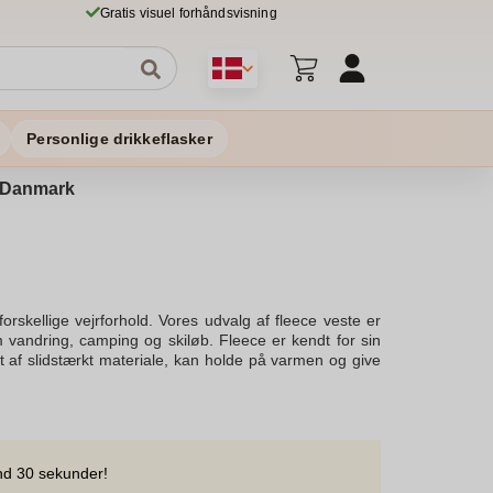
Gratis visuel forhåndsvisning
Personlige drikkeflasker
 i Danmark
rskellige vejrforhold. Vores udvalg af fleece veste er
om vandring, camping og skiløb. Fleece er kendt for sin
et af slidstærkt materiale, kan holde på varmen og give
eece veste garanterer, at der er en model, der passer til
hvilket gør det til et populært valg for dem, der søger
er og er velegnet til både mænd og kvinder, således at
t til at holde dig varm og komfortabel. De er også et
n fleece vest hos os og oplev fordelene ved vores stort
nd 30 sekunder!
Vores udvalg af veste kommer også i sherpa fleece, som