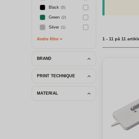
føles blødt og va
syntetisk material
Black
(5)
og er behageligt 
Green
(2)
stil eller funktiona
Silver
(1)
1 - 11 på 11 artikl
Andre filtre
BRAND
PRINT TECHNIQUE
MATERIAL