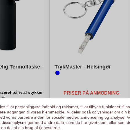
lig Termoflaske -
TrykMaster - Helsingør
aseret på % af stykker
PRISER PÅ ANMODNING
ver
er
Logo i
1
farve
es til at personliggøre indhold og reklamer, til at tilbyde funktioner til s
ysere adgangen til vores hjemmeside. Vi deler også oplysninger om din 
egn min pris
Priser på anmodning
d vores partnere inden for sociale medier, annoncering og analyse. V
 disse oplysninger med andre data, som du har givet dem, eller som d
en del af din brug af tjenesterne.