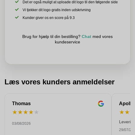
Det er også muligt at uploade dit logo til den følgende side
Vi tjekker dit logo gratis inden udskrivning
Kunder giver os en score på 9.3
Brug for hjælp til din bestilling?
Chat
med vores
kundeservice
Læs vores kunders anmeldelser
Thomas
Apollo
★
★
★
★
★
★
★
Levering
03/08/2026
29/07/20