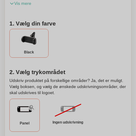
Vis mere
position. Kompatibel med alle telefoner. Den har 360-
graders rotation med bilateral åbning. Derudover kan den
tilpasses efter dine præferencer.
1. Vælg din farve
Black
2. Vælg trykområdet
Udskriv produktet på forskellige områder? Ja, det er muligt.
Vælg boksen, og vælg de ønskede udskrivningsområder, der
skal udskrives til logoet.
Ingen udskrivning
Panel