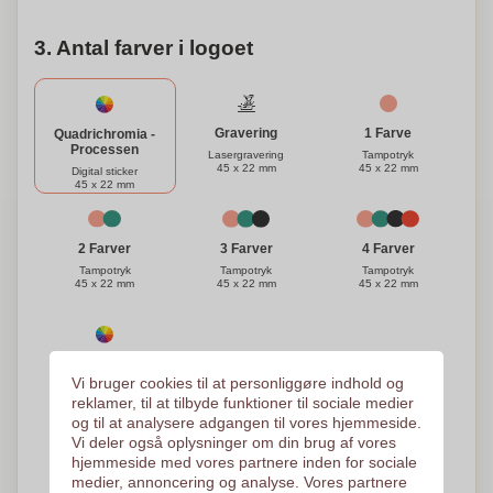
3. Antal farver i logoet
Gravering
1 Farve
Quadrichromia -
Processen
Lasergravering
Tampotryk
45 x 22 mm
45 x 22 mm
Digital sticker
45 x 22 mm
3 Farver
4 Farver
2 Farver
Tampotryk
Tampotryk
Tampotryk
45 x 22 mm
45 x 22 mm
45 x 22 mm
Quadrichromia -
Processen
Vi bruger cookies til at personliggøre indhold og
reklamer, til at tilbyde funktioner til sociale medier
Søndag
45 x 22 mm
og til at analysere adgangen til vores hjemmeside.
Vi deler også oplysninger om din brug af vores
Brug for hjælp?
Hjælp mig med at vælge
hjemmeside med vores partnere inden for sociale
medier, annoncering og analyse. Vores partnere