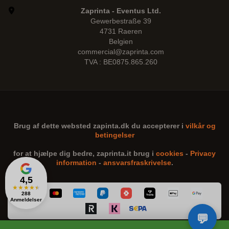
Zaprinta - Eventus Ltd.
Gewerbestraße 39
4731 Raeren
Belgien
commercial@zaprinta.com
TVA : BE0875.865.260
Brug af dette websted
zapinta.dk
du accepterer i
vilkår og
betingelser
for at hjælpe dig bedre,
zaprinta.it
brug i
cookies
-
Privacy
information
-
ansvarsfraskrivelse
.
4,5
★
★
★
★
★
288
Anmeldelser