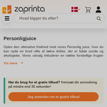
Personligjuice
Oplev den ultimative friskhed med vores Personlig juice, hvor du
kan nyde en bred vifte af lækre drikke, der er både sunde og
økologiske. Vores udvalg inkluderer en række forskellige frugter
og grøntsager, der giver en rig og varieret smagsoplevelse. Når
Vis mere
du vælger at købe fra os, kan du være sikker på at få produkter,
der er fremstillet med de bedste ingredienser. Lad friske juicer og
smoothies være en del af din daglige rutine og oplev fordelene
ved en sund livsstil. Vi har altid fokus på at skabe det bedste for
vores kunder, og vores økologiske juice er ingen undtagelse.
Har du brug for et gratis tilbud?
fremsæt din anmodning
Vores saft er lavet med kærlighed og leveret direkte til dit hjem.
på mindre end 30 sekunder!
Uanset om du er på udkig efter en stærkt energigivende drik om
morgenen eller en sund opkvikker i løbet af dagen, kan du finde
Jeg anmoder om et gratis tilbud
det i vores sortiment. Så gå på opdagelse i vores store udvalg og
køb din personlige favorit i dag. Største delen af vores juicer er