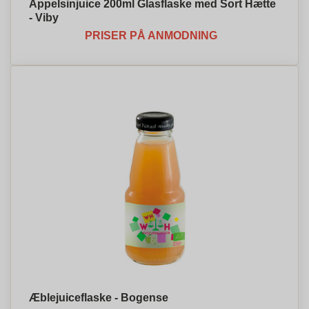
Appelsinjuice 200ml Glasflaske med Sort Hætte
- Viby
PRISER PÅ ANMODNING
Æblejuiceflaske - Bogense