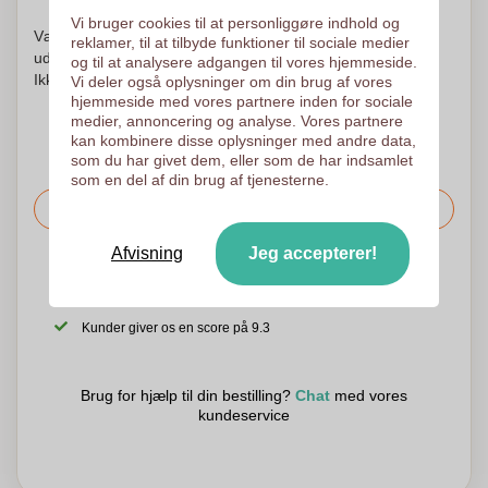
Vi bruger cookies til at personliggøre indhold og
Vær ikke urolig! Vi kontrollerer hvert logo og begynder at
reklamer, til at tilbyde funktioner til sociale medier
udskrive først efter din godkendelse af udskrivningsordren.
og til at analysere adgangen til vores hjemmeside.
Ikke før. Din tilfredshed er vores tilfredshed!
Vi deler også oplysninger om din brug af vores
hjemmeside med vores partnere inden for sociale
medier, annoncering og analyse. Vores partnere
kan kombinere disse oplysninger med andre data,
som du har givet dem, eller som de har indsamlet
som en del af din brug af tjenesterne.
Bed om prisen
Afvisning
Jeg accepterer!
Det er også muligt at uploade dit logo til den følgende side
Vi tjekker dit logo gratis inden udskrivning
Kunder giver os en score på 9.3
Brug for hjælp til din bestilling?
Chat
med vores
kundeservice