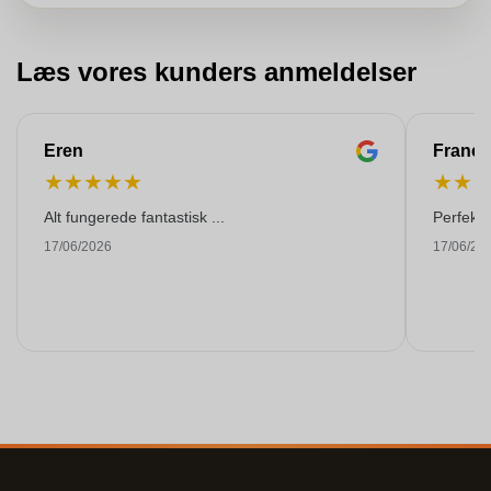
Læs vores kunders anmeldelser
Eren
Franço
★
★
★
★
★
★
★
Alt fungerede fantastisk ...
Perfekti
17/06/2026
17/06/20