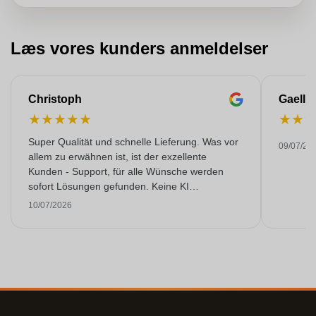
Læs vores kunders anmeldelser
Christoph
Gaelle
★
★
★
★
★
★
★
Super Qualität und schnelle Lieferung. Was vor
09/07/20
allem zu erwähnen ist, ist der exzellente
Kunden - Support, für alle Wünsche werden
sofort Lösungen gefunden. Keine KI
Gespräche. Sehr selten heutzutage. Top
10/07/2026
Leistung. Würde noch mehr Sterne hergeben,
wenn es ginge.