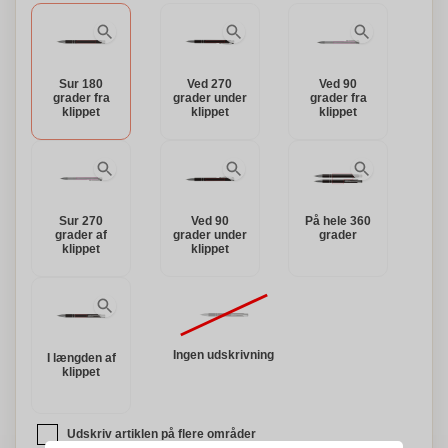
Sur 180
Ved 270
Ved 90
grader fra
grader under
grader fra
klippet
klippet
klippet
Sur 270
Ved 90
På hele 360
grader af
grader under
grader
klippet
klippet
Ingen udskrivning
I længden af
klippet
Udskriv artiklen på flere områder