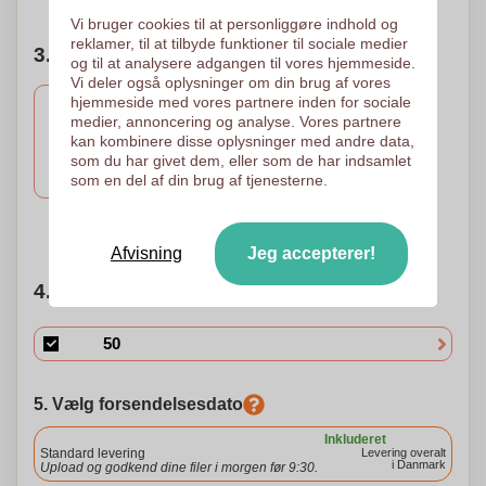
Vi bruger cookies til at personliggøre indhold og
reklamer, til at tilbyde funktioner til sociale medier
3. Antal farver i logoet
og til at analysere adgangen til vores hjemmeside.
Vi deler også oplysninger om din brug af vores
hjemmeside med vores partnere inden for sociale
medier, annoncering og analyse. Vores partnere
kan kombinere disse oplysninger med andre data,
Gravering
som du har givet dem, eller som de har indsamlet
Lasergravering
55 x 8 mm
som en del af din brug af tjenesterne.
Brug for hjælp?
Hjælp mig med at vælge
Afvisning
Jeg accepterer!
4. Vælg mængden
5. Vælg forsendelsesdato
Inkluderet
Standard levering
Levering overalt
i Danmark
Upload og godkend dine filer i morgen før 9:30.