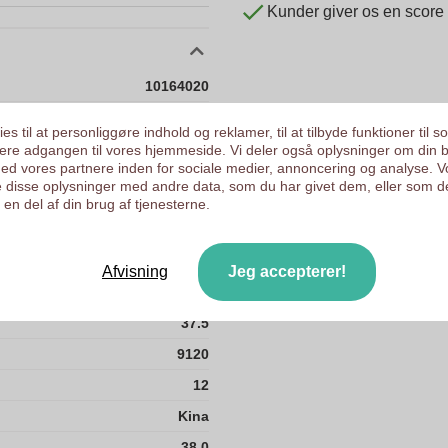
Kunder giver os en score
10164020
38 g
es til at personliggøre indhold og reklamer, til at tilbyde funktioner til s
true
ysere adgangen til vores hjemmeside. Vi deler også oplysninger om din 
d vores partnere inden for sociale medier, annoncering og analyse. V
4800
 disse oplysninger med andre data, som du har givet dem, eller som d
en del af din brug af tjenesterne.
240
47
Afvisning
Jeg accepterer!
32.5
37.5
9120
12
Kina
38.0