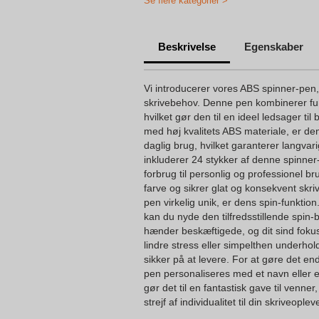
Se flere kategorier >
Beskrivelse
Egenskaber
Vi introducerer vores ABS spinner-pen, 
skrivebehov. Denne pen kombinerer funkt
hvilket gør den til en ideel ledsager til
med høj kvalitets ABS materiale, er de
daglig brug, hvilket garanterer langvar
inkluderer 24 stykker af denne spinner-p
forbrug til personlig og professionel bru
farve og sikrer glat og konsekvent skr
pen virkelig unik, er dens spin-funktion.
kan du nyde den tilfredsstillende spin-
hænder beskæftigede, og dit sind foku
lindre stress eller simpelthen underhol
sikker på at levere. For at gøre det e
pen personaliseres med et navn eller en
gør det til en fantastisk gave til venner, 
strejf af individualitet til din skriveo