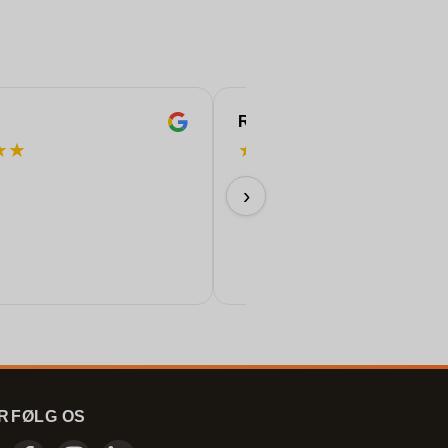
ROBERT
★
★
★
★
★
★
★
Perfektionere!
›
11/06/2026
R
FØLG OS