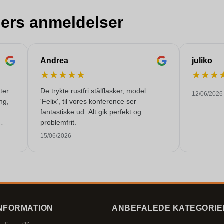
ers anmeldelser
Andrea
juliko
★
★
★
★
★
★
★
★
fter
De trykte rustfri stålflasker, model
12/06/2026
ing,
'Felix', til vores konference ser
fantastiske ud. Alt gik perfekt og
problemfrit.
l
15/06/2026
em.
NFORMATION
ANBEFALEDE KATEGORIE