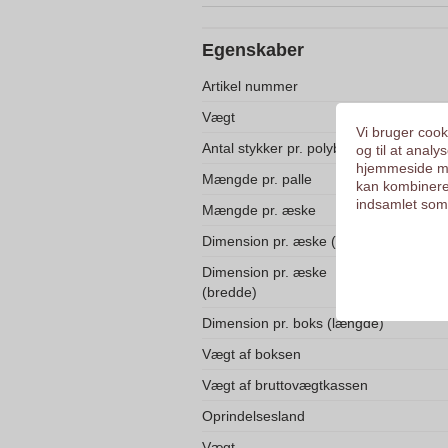
Egenskaber
Artikel nummer
Vægt
Vi bruger cooki
Antal stykker pr. polybag
og til at anal
hjemmeside me
Mængde pr. palle
kan kombinere
indsamlet som 
Mængde pr. æske
Dimension pr. æske (højde)
Dimension pr. æske
(bredde)
Dimension pr. boks (længde)
Vægt af boksen
Vægt af bruttovægtkassen
Oprindelsesland
Vægt