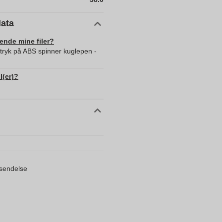
data
sende mine filer?
 tryk på ABS spinner kuglepen -
l(er)?
orsendelse