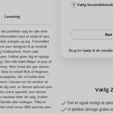
Vælg forsendelsesd
5
Levering
det perfekte valg for alle dine
Bed 
ionalitet med et strejf af sjov,
 både arbejde og leg. Fremstillet
nne pen designet til at modstå
Brug for hjælp til din bestill
ig holdbarhed. Hvert sæt
en, hvilket giver dig et rigeligt
g. Den blå blæk tilføjer et pop af
ivning. Men hvad der gør denne
 Med et enkelt flick af fingeren,
bevægelse, der vil holde dine
seret. Uanset om du ønsker at
de dig selv, er denne spinner-pen
Vælg Z
ndnu mere specielt, kan denne
 besked efter dit valg, hvilket
familie eller kolleger. Tilføj et
Det er også muligt at uplo
plevelse med vores ABS spinner-pen.
Vi tjekker dit logo gratis