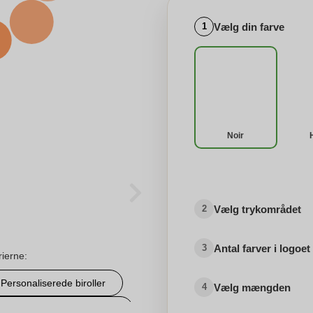
Vælg din farve
1
Noir
Vælg trykområdet
2
Antal farver i logoet
3
rierne:
Personaliserede biroller
Vælg mængden
4
Personligbrusegelogsæbe