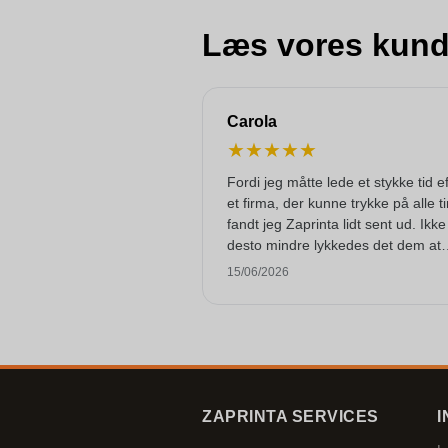
Læs vores kund
Carola
★
★
★
★
★
Fordi jeg måtte lede et stykke tid e
et firma, der kunne trykke på alle t
fandt jeg Zaprinta lidt sent ud. Ikke
desto mindre lykkedes det dem at
levere 250 smukt trykte emaljkrus ti
15/06/2026
tiden. Jeg er meget tilfreds med d
Mange tak!
ZAPRINTA SERVICES
I