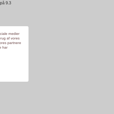
 på 9.3
ociale medier
brug af vores
ores partnere
e har