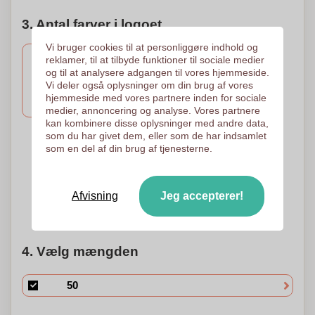
3. Antal farver i logoet
Vi bruger cookies til at personliggøre indhold og
reklamer, til at tilbyde funktioner til sociale medier
og til at analysere adgangen til vores hjemmeside.
3 Farver
2 Farver
1 Farve
Vi deler også oplysninger om din brug af vores
Tryk i serigrafi
Tryk i serigrafi
Tryk i serigrafi
hjemmeside med vores partnere inden for sociale
45 x 25 mm
45 x 25 mm
45 x 25 mm
medier, annoncering og analyse. Vores partnere
kan kombinere disse oplysninger med andre data,
som du har givet dem, eller som de har indsamlet
som en del af din brug af tjenesterne.
4 Farver
Tryk i serigrafi
45 x 25 mm
Afvisning
Jeg accepterer!
Brug for hjælp?
Hjælp mig med at vælge
4. Vælg mængden