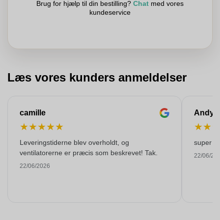
Brug for hjælp til din bestilling?
Chat
med vores
kundeservice
Læs vores kunders anmeldelser
camille
Andy
★
★
★
★
★
★
★
Leveringstiderne blev overholdt, og
super kw
ventilatorerne er præcis som beskrevet! Tak.
22/06/20
22/06/2026