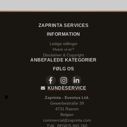
ZAPRINTA SERVICES
INFORMATION
Ledige stillinger
Hvem vi er?
Disclaimer & Copyright
ANBEFALEDE KATEGORIER
FØLG OS
KUNDESERVICE
Zaprinta - Eventus Ltd.
Gewerbestraße 39
4731 Raeren
Belgien
commercial@zaprinta.com
TVA : BE0875.865.260