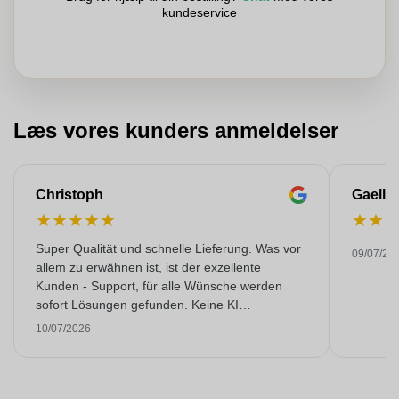
kundeservice
Læs vores kunders anmeldelser
Christoph
Gaelle
★
★
★
★
★
★
★
Super Qualität und schnelle Lieferung. Was vor
09/07/20
allem zu erwähnen ist, ist der exzellente
Kunden - Support, für alle Wünsche werden
sofort Lösungen gefunden. Keine KI
Gespräche. Sehr selten heutzutage. Top
10/07/2026
Leistung. Würde noch mehr Sterne hergeben,
wenn es ginge.