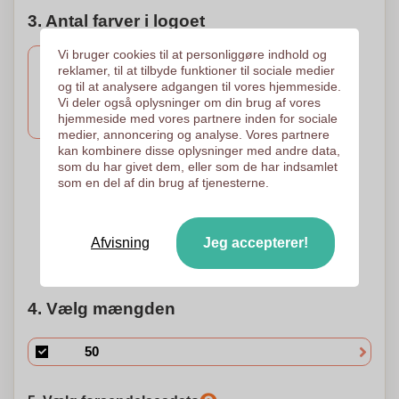
3. Antal farver i logoet
Vi bruger cookies til at personliggøre indhold og
reklamer, til at tilbyde funktioner til sociale medier
og til at analysere adgangen til vores hjemmeside.
3 Farver
2 Farver
1 Farve
Vi deler også oplysninger om din brug af vores
Tampotryk
Tampotryk
Tampotryk
hjemmeside med vores partnere inden for sociale
40 x 8 mm
40 x 8 mm
40 x 8 mm
medier, annoncering og analyse. Vores partnere
kan kombinere disse oplysninger med andre data,
som du har givet dem, eller som de har indsamlet
som en del af din brug af tjenesterne.
Quadrichromia -
4 Farver
Processen
Tampotryk
40 x 8 mm
Digital tryk
58 x 6 mm
Afvisning
Jeg accepterer!
Brug for hjælp?
Hjælp mig med at vælge
4. Vælg mængden