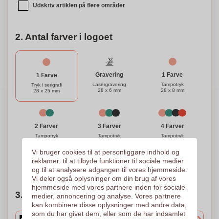
Udskriv artiklen på flere områder
2. Antal farver i logoet
Gravering
1 Farve
1 Farve
Lasergravering
Tampotryk
Tryk i serigrafi
28 x 6 mm
28 x 8 mm
28 x 25 mm
3 Farver
4 Farver
2 Farver
Tampotryk
Tampotryk
Tampotryk
28 x 8 mm
28 x 8 mm
28 x 8 mm
Vi bruger cookies til at personliggøre indhold og
reklamer, til at tilbyde funktioner til sociale medier
Brug for hjælp?
Hjælp mig med at vælge
og til at analysere adgangen til vores hjemmeside.
Vi deler også oplysninger om din brug af vores
hjemmeside med vores partnere inden for sociale
3. Vælg mængden
medier, annoncering og analyse. Vores partnere
kan kombinere disse oplysninger med andre data,
som du har givet dem, eller som de har indsamlet