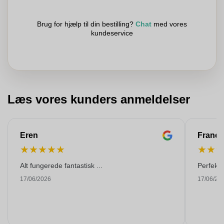
Brug for hjælp til din bestilling?
Chat
med vores
kundeservice
Læs vores kunders anmeldelser
Eren
Franço
★
★
★
★
★
★
★
Alt fungerede fantastisk ...
Perfekti
17/06/2026
17/06/20