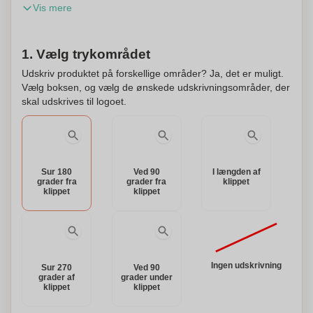
Vis mere
skriveblæk. Lasergravering er mulig. Personalisering er
tilgængelig.
1. Vælg trykområdet
Udskriv produktet på forskellige områder? Ja, det er muligt.
Vælg boksen, og vælg de ønskede udskrivningsområder, der
skal udskrives til logoet.
Sur 180
Ved 90
I længden af
grader fra
grader fra
klippet
klippet
klippet
Ingen udskrivning
Sur 270
Ved 90
grader af
grader under
klippet
klippet