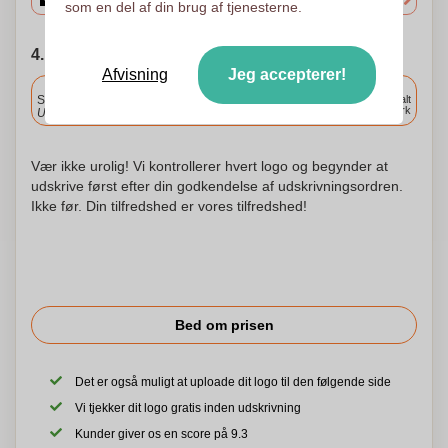
som en del af din brug af tjenesterne.
4. Vælg forsendelsesdato
Afvisning
Jeg accepterer!
Inkluderet
Standard levering
Levering overalt
i Danmark
Upload og godkend dine filer i morgen før 9:30.
Vær ikke urolig! Vi kontrollerer hvert logo og begynder at
udskrive først efter din godkendelse af udskrivningsordren.
Ikke før. Din tilfredshed er vores tilfredshed!
Bed om prisen
Det er også muligt at uploade dit logo til den følgende side
Vi tjekker dit logo gratis inden udskrivning
Kunder giver os en score på 9.3