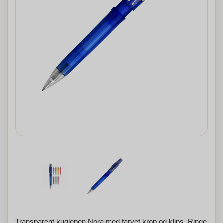
Transparent kuglepen Nora med farvet krop og klips. Ringe