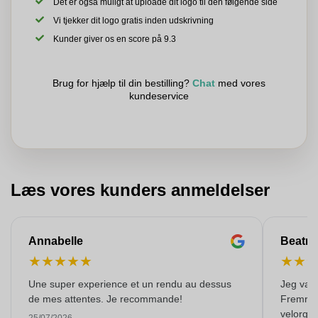
Det er også muligt at uploade dit logo til den følgende side
Vi tjekker dit logo gratis inden udskrivning
Kunder giver os en score på 9.3
Brug for hjælp til din bestilling?
Chat
med vores
kundeservice
Læs vores kunders anmeldelser
Annabelle
Beatri
★
★
★
★
★
★
★
Une super experience et un rendu au dessus
Jeg var 
de mes attentes. Je recommande!
Fremrage
velorgan