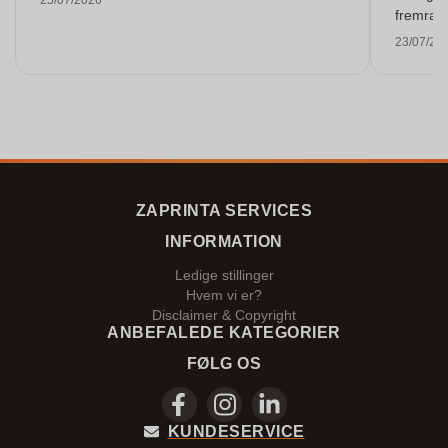
25/07/2026
fremragen
igen! Ta
23/07/20
ZAPRINTA SERVICES
INFORMATION
Ledige stillinger
Hvem vi er?
Disclaimer & Copyright
ANBEFALEDE KATEGORIER
FØLG OS
KUNDESERVICE