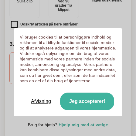
Ingen udskrivning
Sulla clip
Ved 90
grader fra
klippet
Udskriv artiklen på flere områder
Vi bruger cookies til at personliggøre indhold og
reklamer, til at tilbyde funktioner til sociale medier
3. Antal farver i logoet
og til at analysere adgangen til vores hjemmeside.
Vi deler også oplysninger om din brug af vores
hjemmeside med vores partnere inden for sociale
medier, annoncering og analyse. Vores partnere
3 Farver
2 Farver
1 Farve
kan kombinere disse oplysninger med andre data,
Tampotryk
Tampotryk
Tampotryk
som du har givet dem, eller som de har indsamlet
40 x 8 mm
40 x 8 mm
40 x 8 mm
som en del af din brug af tjenesterne.
4 Farver
Afvisning
Jeg accepterer!
Tampotryk
40 x 8 mm
Brug for hjælp?
Hjælp mig med at vælge