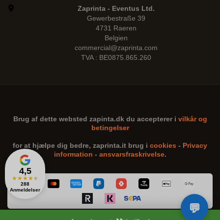
Zaprinta - Eventus Ltd.
Gewerbestraße 39
4731 Raeren
Belgien
commercial@zaprinta.com
TVA : BE0875.865.260
Brug af dette websted
zapinta.dk
du accepterer i
vilkår og
betingelser
for at hjælpe dig bedre,
zaprinta.it
brug i
cookies
-
Privacy
information
-
ansvarsfraskrivelse
.
4,5
★
★
★
★
★
288
Anmeldelser