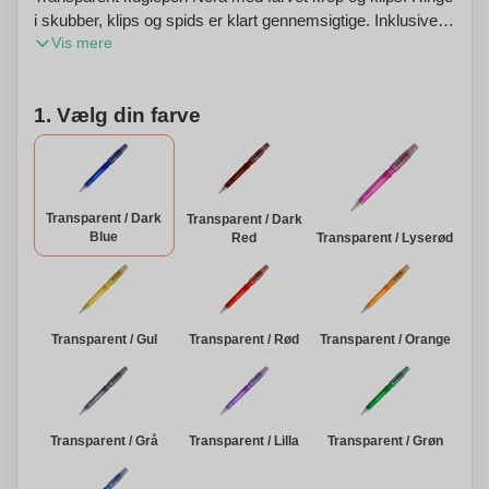
i skubber, klips og spids er klart gennemsigtige. Inklusive
Vis mere
en Jumbo-refill med blå skriveblæk. Pennen har en
skubbermekanisme og er lavet af ABS, fremstillet i Europa.
Fra 5.000 stykker er andre skrivefarver mulige. Personlig
1. Vælg din farve
tilpasning tilgængelig.
Transparent / Dark
Transparent / Dark
Blue
Red
Transparent / Lyserød
Transparent / Gul
Transparent / Rød
Transparent / Orange
Transparent / Grå
Transparent / Lilla
Transparent / Grøn