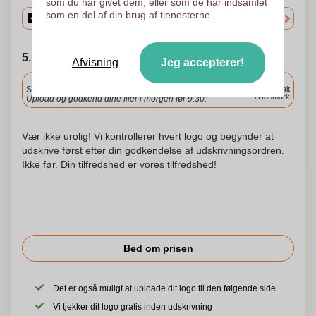
som du har givet dem, eller som de har indsamlet
som en del af din brug af tjenesterne.
5. Vælg forsendelsesdato
Afvisning
Jeg accepterer!
Inkluderet
Standard levering
Levering overalt
i Danmark
Upload og godkend dine filer i morgen før 9:30.
Vær ikke urolig! Vi kontrollerer hvert logo og begynder at
udskrive først efter din godkendelse af udskrivningsordren.
Ikke før. Din tilfredshed er vores tilfredshed!
Bed om prisen
Det er også muligt at uploade dit logo til den følgende side
Vi tjekker dit logo gratis inden udskrivning