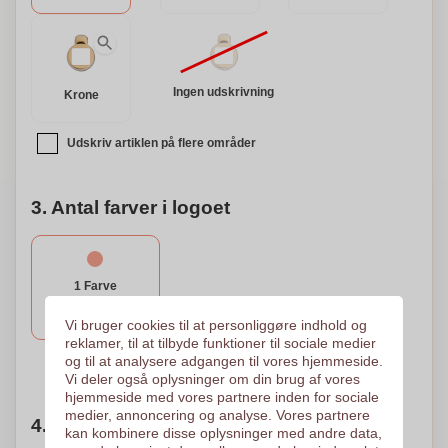
Ingen udskrivning
Krone
Udskriv artiklen på flere områder
3. Antal farver i logoet
1 Farve
Tryk på rund skærm
35 x 22 mm
Vi bruger cookies til at personliggøre indhold og
reklamer, til at tilbyde funktioner til sociale medier
og til at analysere adgangen til vores hjemmeside.
Brug for hjælp?
Hjælp mig med at vælge
Vi deler også oplysninger om din brug af vores
hjemmeside med vores partnere inden for sociale
medier, annoncering og analyse. Vores partnere
4. Vælg mængden
kan kombinere disse oplysninger med andre data,