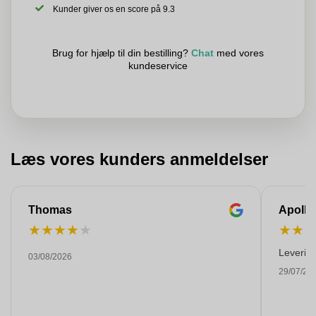
Kunder giver os en score på 9.3
Brug for hjælp til din bestilling?
Chat
med vores
kundeservice
Læs vores kunders anmeldelser
Thomas
Apollo
★
★
★
★
★
★
★
Levering
03/08/2026
29/07/20