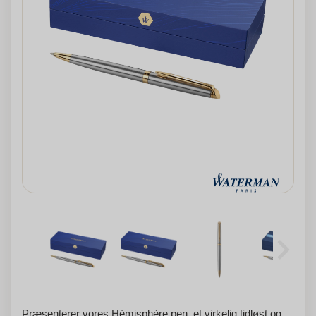
Præsenterer vores Hémisphère pen, et virkelig tidløst og