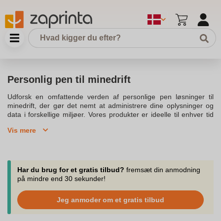
Personlig pen til minedrift
Udforsk en omfattende verden af personlige pen løsninger til
minedrift, der gør det nemt at administrere dine oplysninger og
data i forskellige miljøer. Vores produkter er ideelle til enhver tid
og kan tilpasses dine individuelle behov ved brug af avanceret
Vis mere
teknologi. De tilgængelige software applikationer og eksklusive
hardware muligheder gør det muligt at uploade og administrere
information hurtigt og effektivt, i overensstemmelse med
gældende regler og privatlivspolitik. Vælg din land og deltag i
samtalen via email, såfremt du har spørgsmål eller ønsker
Har du brug for et gratis tilbud?
fremsæt din anmodning
yderligere oplysninger om vores produkter. Uanset om det er til
på mindre end 30 sekunder!
vedligeholdelse eller drift, ydeevne eller inspektion, finder sted i et
sikkert miljø, der forhindrer uautoriseret adgang til dine data og
Jeg anmoder om et gratis tilbud
oplysninger. Ved at markere dine præferencer, kan du lette og
forbedre din oplevelse med vores platform, som tilbyder de rigtige