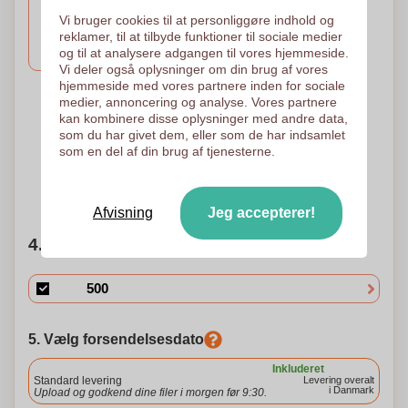
Vi bruger cookies til at personliggøre indhold og
3 Farver
2 Farver
1 Farve
reklamer, til at tilbyde funktioner til sociale medier
Tampotryk
Tampotryk
Tampotryk
35 x 6 mm
35 x 6 mm
og til at analysere adgangen til vores hjemmeside.
35 x 6 mm
Vi deler også oplysninger om din brug af vores
hjemmeside med vores partnere inden for sociale
medier, annoncering og analyse. Vores partnere
Quadrichromia -
4 Farver
kan kombinere disse oplysninger med andre data,
Processen
som du har givet dem, eller som de har indsamlet
Tampotryk
35 x 6 mm
Digitaltryk
som en del af din brug af tjenesterne.
35 x 6 mm
Brug for hjælp?
Hjælp mig med at vælge
Afvisning
Jeg accepterer!
4. Vælg mængden
5. Vælg forsendelsesdato
Inkluderet
Standard levering
Levering overalt
i Danmark
Upload og godkend dine filer i morgen før 9:30.