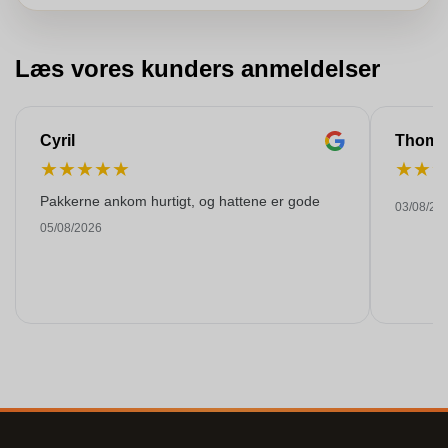
Læs vores kunders anmeldelser
Cyril
Thoma
★
★
★
★
★
★
★
Pakkerne ankom hurtigt, og hattene er gode
03/08/20
05/08/2026