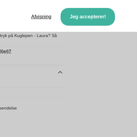
10360370
Afvisning
Jeg accepterer!
data
sende mine filer?
 tryk på Kuglepen - Laura? Så
l(er)?
orsendelse