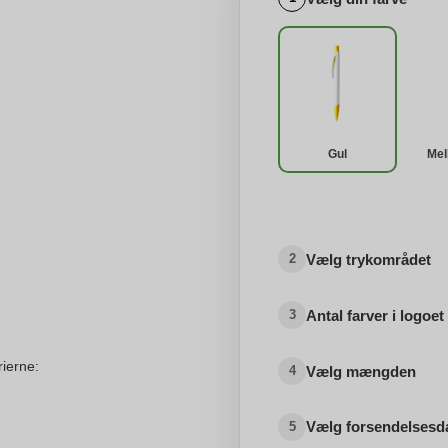
Gul
Mel
Vælg trykområdet
2
Antal farver i logoet
3
rierne:
Vælg mængden
4
Vælg forsendelsesd
5