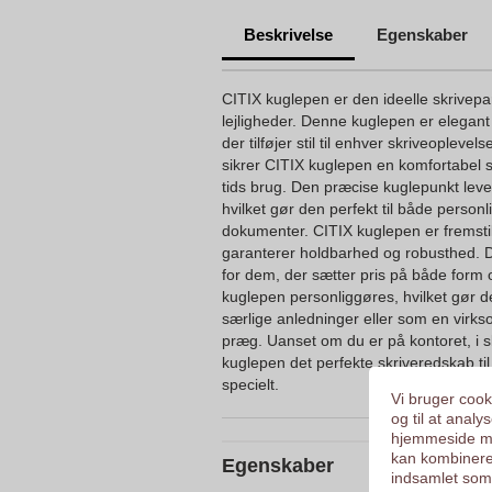
Beskrivelse
Egenskaber
CITIX kuglepen er den ideelle skrivepar
lejligheder. Denne kuglepen er elegan
der tilføjer stil til enhver skriveoplev
sikrer CITIX kuglepen en komfortabel s
tids brug. Den præcise kuglepunkt lever
hvilket gør den perfekt til både person
dokumenter. CITIX kuglepen er fremstill
garanterer holdbarhed og robusthed. Det
for dem, der sætter pris på både form
kuglepen personliggøres, hvilket gør den
særlige anledninger eller som en virk
præg. Uanset om du er på kontoret, i 
kuglepen det perfekte skriveredskab til
specielt.
Vi bruger cooki
og til at anal
hjemmeside me
kan kombinere
Egenskaber
indsamlet som 