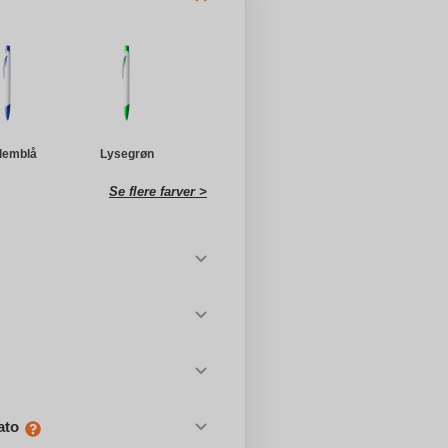
lemblå
Lysegrøn
Se flere farver >
ato