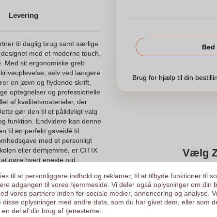
Levering
tner til daglig brug samt særlige
Bed 
t designet med et moderne touch,
else. Med sit ergonomiske greb
kriveoplevelse, selv ved længere
Brug for hjælp til din bestill
er en jævn og flydende skrift,
lige optegnelser og professionelle
et af kvalitetsmaterialer, der
te gør den til et pålideligt valg
 og funktion. Endvidere kan denne
 til en perfekt gaveidé til
somhedsgave med et personligt
skolen eller derhjemme, er CITIX
Vælg Z
 at gøre hvert eneste ord
es til at personliggøre indhold og reklamer, til at tilbyde funktioner til s
Det er også muligt at uplo
ysere adgangen til vores hjemmeside. Vi deler også oplysninger om din 
Vi tjekker dit logo gratis
d vores partnere inden for sociale medier, annoncering og analyse. V
 disse oplysninger med andre data, som du har givet dem, eller som d
Kunder giver os en score
en del af din brug af tjenesterne.