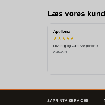
Læs vores kund
Apollonia
★
★
★
★
★
Levering og varer var perfekte
29/07/2026
ZAPRINTA SERVICES
I