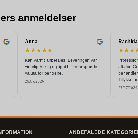
ers anmeldelser
Anna
Rachida
★
★
★
★
★
★
★
★
Kan varmt anbefales! Leveringen var
Profession
virkelig hurtig og ligetil. Fremragende
aftaler. G
valuta for pengene.
behandle
Tillykke;
29/07/2026
så god ser
27/07/2026
NFORMATION
ANBEFALEDE KATEGORIE