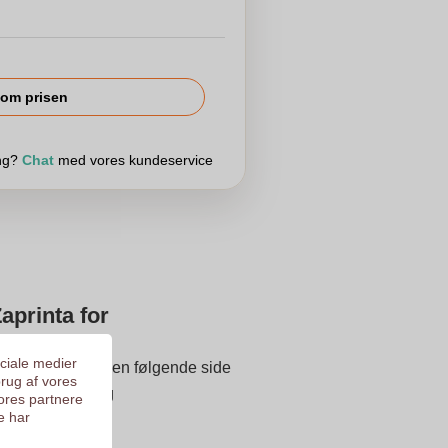
om prisen
ing?
Chat
med vores kundeservice
aprinta for
ociale medier
ade dit logo til den følgende side
brug af vores
 inden udskrivning
ores partnere
e har
 på 9.3