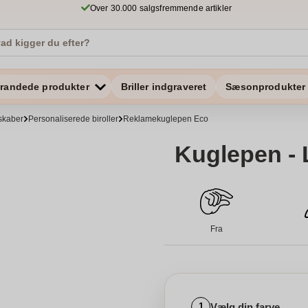
Over 30.000 salgsfremmende artikler
randede produkter
Briller indgraveret
Sæsonprodukter
skaber
Personaliserede biroller
Reklamekuglepen Eco
Kuglepen - 
Fra
Vælg din farve
1