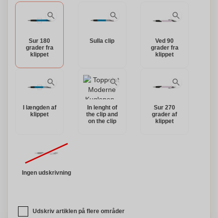
Sur 180
Sulla clip
Ved 90
grader fra
grader fra
klippet
klippet
I længden af
In lenght of
Sur 270
klippet
the clip and
grader af
on the clip
klippet
Ingen udskrivning
Udskriv artiklen på flere områder