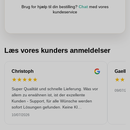
Brug for hjælp til din bestilling?
Chat
med vores
kundeservice
Læs vores kunders anmeldelser
Christoph
Gaelle
★
★
★
★
★
★
★
Super Qualität und schnelle Lieferung. Was vor
09/07/20
allem zu erwähnen ist, ist der exzellente
Kunden - Support, für alle Wünsche werden
sofort Lösungen gefunden. Keine KI
Gespräche. Sehr selten heutzutage. Top
10/07/2026
Leistung. Würde noch mehr Sterne hergeben,
wenn es ginge.