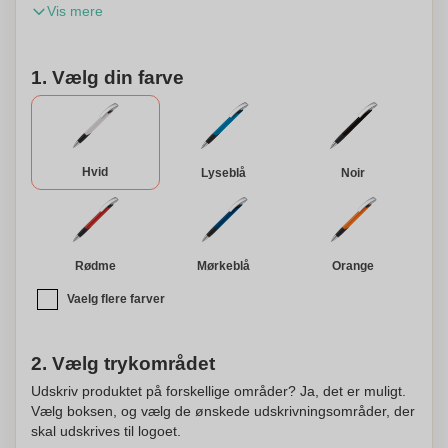
Vis mere
spids og en sølv clip. Denne pen kan personaliseres med
dit valg af logo eller tekst, hvilket gør det perfekt til
reklameformål eller som en personlig gave.
1. Vælg din farve
Hvid
Lyseblå
Noir
Rødme
Mørkeblå
Orange
Vaelg flere farver
2. Vælg trykområdet
Udskriv produktet på forskellige områder? Ja, det er muligt.
Vælg boksen, og vælg de ønskede udskrivningsområder, der
skal udskrives til logoet.