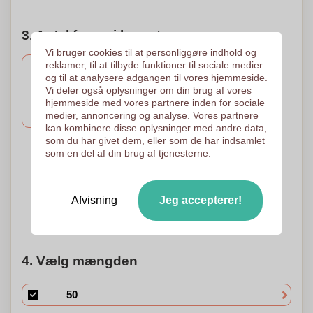
3. Antal farver i logoet
Vi bruger cookies til at personliggøre indhold og
reklamer, til at tilbyde funktioner til sociale medier
og til at analysere adgangen til vores hjemmeside.
Vi deler også oplysninger om din brug af vores
1 Farve
2 Farver
1 Farve
hjemmeside med vores partnere inden for sociale
Tampotryk
Tampotryk
Tryk i serigrafi
50 x 8 mm
50 x 8 mm
25 x 30 mm
medier, annoncering og analyse. Vores partnere
kan kombinere disse oplysninger med andre data,
som du har givet dem, eller som de har indsamlet
som en del af din brug af tjenesterne.
3 Farver
4 Farver
Tampotryk
Tampotryk
50 x 8 mm
50 x 8 mm
Afvisning
Jeg accepterer!
Brug for hjælp?
Hjælp mig med at vælge
4. Vælg mængden