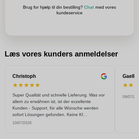
Brug for hjælp til din bestilling?
Chat
med vores
kundeservice
Læs vores kunders anmeldelser
Christoph
Gaelle
★
★
★
★
★
★
★
Super Qualität und schnelle Lieferung. Was vor
09/07/20
allem zu erwähnen ist, ist der exzellente
Kunden - Support, für alle Wünsche werden
sofort Lösungen gefunden. Keine KI
Gespräche. Sehr selten heutzutage. Top
10/07/2026
Leistung. Würde noch mehr Sterne hergeben,
wenn es ginge.