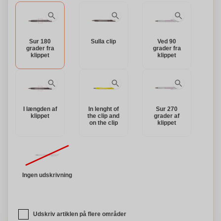
Sur 180
Sulla clip
Ved 90
grader fra
grader fra
klippet
klippet
I længden af
In lenght of
Sur 270
klippet
the clip and
grader af
on the clip
klippet
Ingen udskrivning
Udskriv artiklen på flere områder