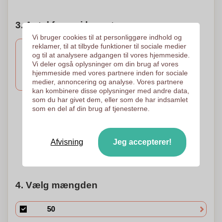
3. Antal farver i logoet
Vi bruger cookies til at personliggøre indhold og
reklamer, til at tilbyde funktioner til sociale medier
og til at analysere adgangen til vores hjemmeside.
Vi deler også oplysninger om din brug af vores
1 Farve
2 Farver
1 Farve
hjemmeside med vores partnere inden for sociale
Tampotryk
Tampotryk
Tryk i serigrafi
50 x 8 mm
50 x 8 mm
25 x 30 mm
medier, annoncering og analyse. Vores partnere
kan kombinere disse oplysninger med andre data,
som du har givet dem, eller som de har indsamlet
som en del af din brug af tjenesterne.
3 Farver
4 Farver
Tampotryk
Tampotryk
50 x 8 mm
50 x 8 mm
Afvisning
Jeg accepterer!
Brug for hjælp?
Hjælp mig med at vælge
4. Vælg mængden