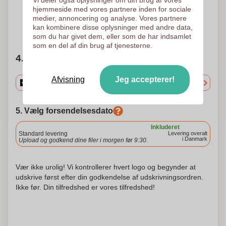
15 x 80 mm
hjemmeside med vores partnere inden for sociale
medier, annoncering og analyse. Vores partnere
kan kombinere disse oplysninger med andre data,
Brug for hjælp?
Hjælp mig med at vælge
som du har givet dem, eller som de har indsamlet
som en del af din brug af tjenesterne.
4. Vælg mængden
Afvisning
Jeg accepterer!
5. Vælg forsendelsesdato
Inkluderet
Standard levering
Levering overalt
i Danmark
Upload og godkend dine filer i morgen før 9:30.
Vær ikke urolig! Vi kontrollerer hvert logo og begynder at
udskrive først efter din godkendelse af udskrivningsordren.
Ikke før. Din tilfredshed er vores tilfredshed!