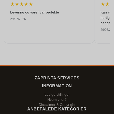
★
★
★
★
★
★
★
Levering og varer var perfekte
Kan varm
hurtig o
29/07/2026
pengene
29/07/20
ZAPRINTA SERVICES
INFORMATION
Ledige stillinger
Hvem vi er?
Disclaimer & Copyright
ANBEFALEDE KATEGORIER