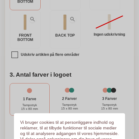
BOTTOM
Ingen udskrivning
FRONT
BACK TOP
BOTTOM
Udskriv artiklen på flere områder
3. Antal farver i logoet
3 Farver
2 Farver
1 Farve
Tampotryk
Tampotryk
Tampotryk
15 x 80 mm
15 x 80 mm
15 x 80 mm
Vi bruger cookies til at personliggøre indhold og
reklamer, til at tilbyde funktioner til sociale medier
4 Farver
og til at analysere adgangen til vores hjemmeside.
Tampotryk
Vi deler også oplysninger om din brug af vores