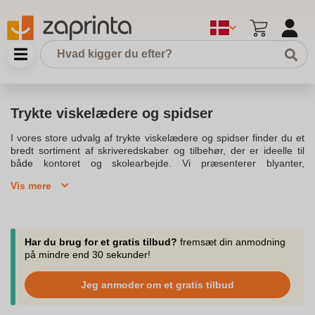
Trykte viskelædere og spidser
I vores store udvalg af trykte viskelædere og spidser finder du et
bredt sortiment af skriveredskaber og tilbehør, der er ideelle til
både kontoret og skolearbejde. Vi præsenterer blyanter,
blyantspidser, stiftblyanter og viskelædere af høj kvalitet, der kan
Vis mere
få trykt dit logo eller reklamebudskab. Vores produkter er lavet af
genbrugt og miljøvenligt materiale, hvilket gør dem til bæredygtige
og miljøvenlige reklameartikler. Grafit blyanter kan fås i forskellige
typer og spidser, hvilket gør det nemt at lave tynde streger og
skitser på store flader. Stiftblyanterne kommer med gummigreb
Har du brug for et gratis tilbud?
fremsæt din anmodning
for bedre ergonomisk funktionalitet, mens vores viskelædere og
på mindre end 30 sekunder!
blyantspidser leveres i stilfulde designs, der tiltrækker
opmærksomhed. Se vores mest populære modeller, hvor du kan
Jeg anmoder om et gratis tilbud
få trykt jeres firmalogo. Blyanter kan opbevares i penalhuset,
hvilket gør dem til det perfekte valg til daglig brug og som