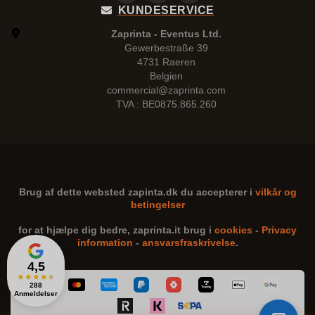
KUNDESERVICE
Zaprinta - Eventus Ltd.
Gewerbestraße 39
4731 Raeren
Belgien
commercial@zaprinta.com
TVA : BE0875.865.260
Brug af dette websted
zapinta.dk
du accepterer i
vilkår og
betingelser
for at hjælpe dig bedre,
zaprinta.it
brug i
cookies
-
Privacy
information
-
ansvarsfraskrivelse
.
4,5
★
★
★
★
★
288
Anmeldelser