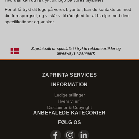
Hvordan kan du få trykt dit logo på vores blyanter?
For at få trykt dit logo på vores blyanter, kan du kontakte os med
din forespørgsel, og vi står vi til rådighed for at hjælpe med dine
specifikationer og ønsker.
Zaprinta.dk er specialist i trykte reklameartikler og
giveaways i Danmark
ZAPRINTA SERVICES
INFORMATION
Ledige stillinger
Hvem vi er?
Disclaimer & Copyright
ANBEFALEDE KATEGORIER
FØLG OS