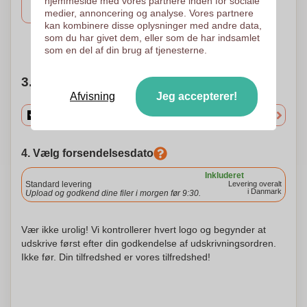
hjemmeside med vores partnere inden for sociale
70 x 10
medier, annoncering og analyse. Vores partnere
kan kombinere disse oplysninger med andre data,
som du har givet dem, eller som de har indsamlet
Brug for hjælp?
Hjælp mig med at vælge
som en del af din brug af tjenesterne.
3. Vælg mængden
Afvisning
Jeg accepterer!
4. Vælg forsendelsesdato
Inkluderet
Standard levering
Levering overalt
i Danmark
Upload og godkend dine filer i morgen før 9:30.
Vær ikke urolig! Vi kontrollerer hvert logo og begynder at
udskrive først efter din godkendelse af udskrivningsordren.
Ikke før. Din tilfredshed er vores tilfredshed!