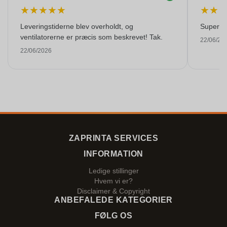
★
★
★
★
★
★
★
Leveringstiderne blev overholdt, og
Super kva
ventilatorerne er præcis som beskrevet! Tak.
22/06/20
22/06/2026
ZAPRINTA SERVICES
INFORMATION
Ledige stillinger
Hvem vi er?
Disclaimer & Copyright
ANBEFALEDE KATEGORIER
FØLG OS