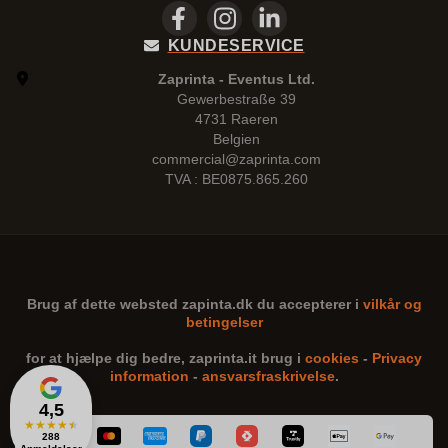
KUNDESERVICE
Zaprinta - Eventus Ltd.
Gewerbestraße 39
4731 Raeren
Belgien
commercial@zaprinta.com
TVA : BE0875.865.260
Brug af dette websted
zapinta.dk
du accepterer i
vilkår og
betingelser
for at hjælpe dig bedre,
zaprinta.it
brug i
cookies
-
Privacy
information
-
ansvarsfraskrivelse
.
4,5
★
★
★
★
★
288