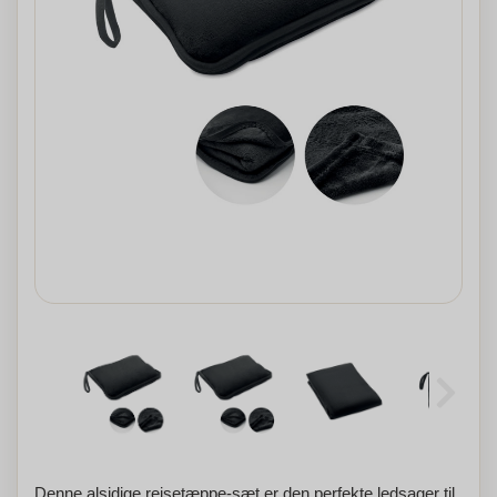
Denne alsidige rejsetæppe-sæt er den perfekte ledsager til