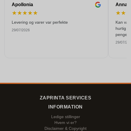
Apollonia
Anna
★
★
★
★
★
★
★
Levering og varer var perfekte
Kan varm
hurtig o
29/07/2026
pengene
29/07/20
ZAPRINTA SERVICES
INFORMATION
Ledige stillinger
Hvem vi er?
Disclaimer & Copyright