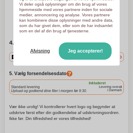
4 Farver
5 Farver
Vi deler også oplysninger om din brug af vores
Broderi
Broderi
hjemmeside med vores partnere inden for sociale
150 x 150 mm
150 x 150 mm
medier, annoncering og analyse. Vores partnere
kan kombinere disse oplysninger med andre data,
som du har givet dem, eller som de har indsamlet
Brug for hjælp?
Hjælp mig med at vælge
som en del af din brug af tjenesterne.
4. Vælg mængden
Afvisning
Jeg accepterer!
5. Vælg forsendelsesdato
Inkluderet
Standard levering
Levering overalt
i Danmark
Upload og godkend dine filer i morgen før 9:30.
Vær ikke urolig! Vi kontrollerer hvert logo og begynder at
udskrive først efter din godkendelse af udskrivningsordren.
Ikke før. Din tilfredshed er vores tilfredshed!