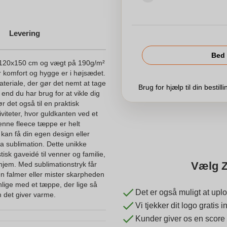
Levering
Bed 
n 120x150 cm og vægt på 190g/m²
vor komfort og hygge er i højsædet.
materiale, der gør det nemt at tage
Brug for hjælp til din bestill
 end du har brug for at vikle dig
 det også til en praktisk
viteter, hvor guldkanten ved et
enne fleece tæppe er helt
 kan få din egen design eller
ia sublimation. Dette unikke
tisk gaveidé til venner og familie,
Vælg Z
t hjem. Med sublimationstryk får
en falmer eller mister skarpheden
lige med et tæppe, der lige så
Det er også muligt at uplo
 det giver varme.
Vi tjekker dit logo gratis
Kunder giver os en score