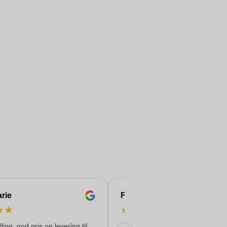
rie
Françoise
★
★
★
★
★
★
★
ling, god pris og levering til
Lontzen-Plombières-Welkenraed