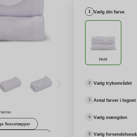
Vælg din farve
1
Hvid
Vælg trykområdet
2
Antal farver i logoet
3
rierne:
Vælg mængden
4
ge fleecetæpper
Vælg forsendelsesd
5
håndklæder i fuld farve