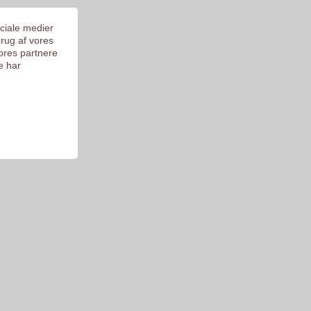
ociale medier
brug af vores
ores partnere
e har