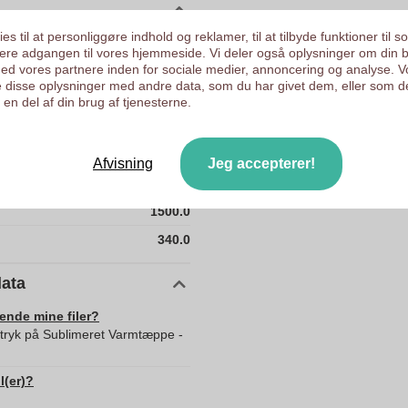
es til at personliggøre indhold og reklamer, til at tilbyde funktioner til s
10365720
ysere adgangen til vores hjemmeside. Vi deler også oplysninger om din 
d vores partnere inden for sociale medier, annoncering og analyse. V
340 g
 disse oplysninger med andre data, som du har givet dem, eller som d
1200 x 1500 mm
en del af din brug af tjenesterne.
1200 mm
1500 mm
Afvisning
Jeg accepterer!
1200.0
1500.0
340.0
data
sende mine filer?
d tryk på Sublimeret Varmtæppe -
l(er)?