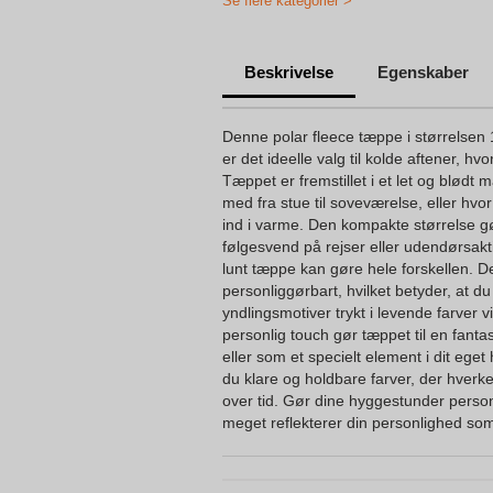
Se flere kategorier >
Beskrivelse
Egenskaber
Denne polar fleece tæppe i størrelse
er det ideelle valg til kolde aftener, h
Tæppet er fremstillet i et let og blødt 
med fra stue til soveværelse, eller hvor
ind i varme. Den kompakte størrelse gør
følgesvend på rejser eller udendørsakti
lunt tæppe kan gøre hele forskellen. D
personliggørbart, hvilket betyder, at du
yndlingsmotiver trykt i levende farver v
personlig touch gør tæppet til en fantas
eller som et specielt element i dit ege
du klare og holdbare farver, der hverk
over tid. Gør dine hyggestunder person
meget reflekterer din personlighed som