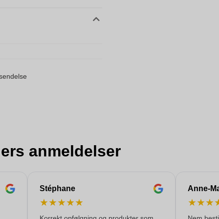
orsendelse
ers anmeldelser
Stéphane
Anne-Ma
★
★
★
★
★
★
★
★
Korrekt opfølgning og produkter som
Nem bestil