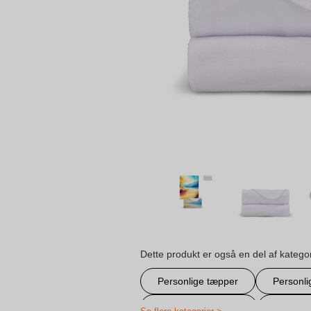
Dette produkt er også en del af katego
Personlige tæpper
Personli
Sundhedssektoren
Tryk på 