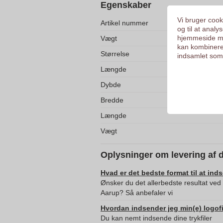
Egenskaber
Vi bruger cooki
Artikel nummer
og til at anal
hjemmeside me
Vægt
kan kombinere
Størrelse
indsamlet som 
Længde
Dybde
Bredde
Længde
Vægt
Oplysninger om levering af 
Hvad er det bedste format til at ind
Ønsker du det allerbedste resultat ve
Aarup? Så anbefaler vi
Hvordan indsender jeg min(e) logofi
Du kan nemt indsende dine trykfiler