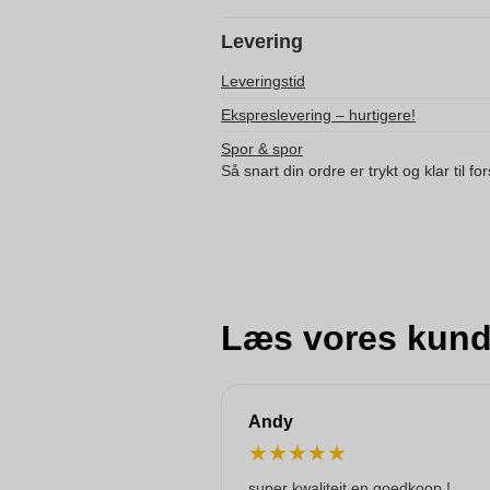
Levering
Leveringstid
Ekspreslevering – hurtigere!
Spor & spor
Så snart din ordre er trykt og klar til f
Læs vores kund
Andy
★
★
★
★
★
super kwaliteit en goedkoop !