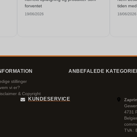
forventet
tiden med 
19/06/2026
18/06/2026
NFORMATION
ANBEFALEDE KATEGORIE
edige stillinger
vem vi er?
isclaimer & Copyright
KUNDESERVICE
Zaprin
Gewer
4731 
Belgie
comme
TVA :