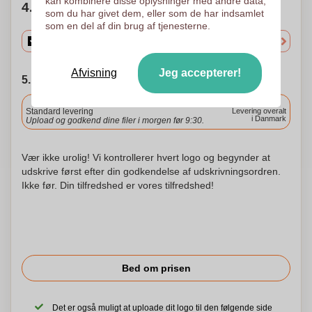
kan kombinere disse oplysninger med andre data,
4. Vælg mængden
som du har givet dem, eller som de har indsamlet
som en del af din brug af tjenesterne.
Afvisning
Jeg accepterer!
5. Vælg forsendelsesdato
Inkluderet
Standard levering
Levering overalt
i Danmark
Upload og godkend dine filer i morgen før 9:30.
Vær ikke urolig! Vi kontrollerer hvert logo og begynder at
udskrive først efter din godkendelse af udskrivningsordren.
Ikke før. Din tilfredshed er vores tilfredshed!
Bed om prisen
Det er også muligt at uploade dit logo til den følgende side