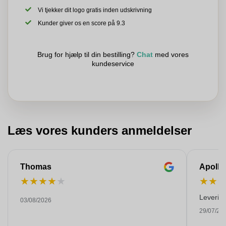
Vi tjekker dit logo gratis inden udskrivning
Kunder giver os en score på 9.3
Brug for hjælp til din bestilling?
Chat
med vores
kundeservice
Læs vores kunders anmeldelser
Thomas
Apollo
★
★
★
★
★
★
★
Levering
03/08/2026
29/07/20