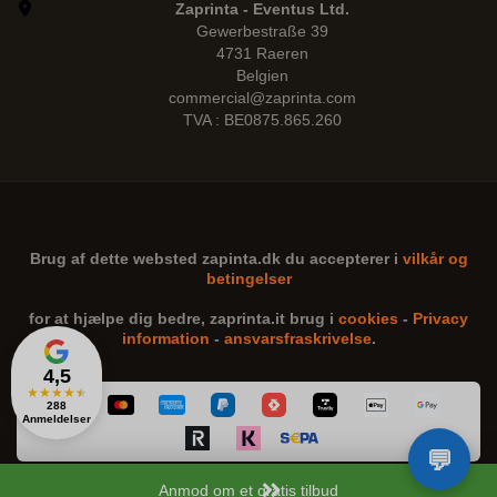
Zaprinta - Eventus Ltd.
Gewerbestraße 39
4731 Raeren
Belgien
commercial@zaprinta.com
TVA : BE0875.865.260
Brug af dette websted
zapinta.dk
du accepterer i
vilkår og
betingelser
for at hjælpe dig bedre,
zaprinta.it
brug i
cookies
-
Privacy
information
-
ansvarsfraskrivelse
.
4,5
★
★
★
★
★
288
Anmeldelser
Anmod om et gratis tilbud