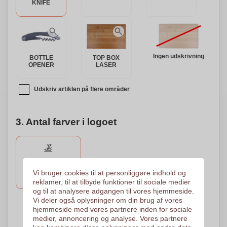
KNIFE
Ingen udskrivning
BOTTLE
TOP BOX
OPENER
LASER
Udskriv artiklen på flere områder
3. Antal farver i logoet
Gravering
Lasergravering
Vi bruger cookies til at personliggøre indhold og
35 x 35 mm
reklamer, til at tilbyde funktioner til sociale medier
og til at analysere adgangen til vores hjemmeside.
Vi deler også oplysninger om din brug af vores
Brug for hjælp?
Hjælp mig med at vælge
hjemmeside med vores partnere inden for sociale
medier, annoncering og analyse. Vores partnere