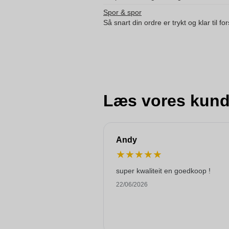
Spor & spor
Så snart din ordre er trykt og klar til f
Læs vores kund
Andy
★
★
★
★
★
super kwaliteit en goedkoop !
22/06/2026