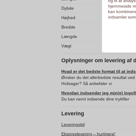
og til at anal
hjemmeside me
Dybde
kan kombinere
indsamlet som 
Højhed
Bredde
Længde
Vægt
Oplysninger om levering af 
Hvad er det bedste format til at ind
Ønsker du det allerbedste resultat ved
Hvilsager? Så anbefaler vi
Hvordan indsender jeg min(e) logofi
Du kan nemt indsende dine trykfiler
Levering
Leveringstid
Ekspreslevering – hurtigere!