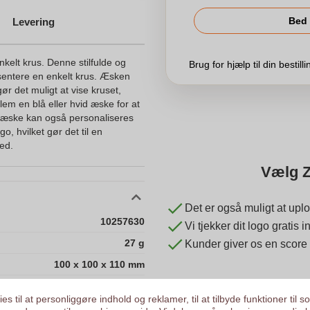
Bed 
Levering
nkelt krus. Denne stilfulde og
Brug for hjælp til din bestill
æsentere en enkelt krus. Æsken
gør det muligt at vise kruset,
lem en blå eller hvid æske for at
veæske kan også personaliseres
o, hvilket gør det til en
hed.
Vælg Z
Det er også muligt at uplo
10257630
Vi tjekker dit logo gratis
27 g
Kunder giver os en score
100 x 100 x 110 mm
100 mm
es til at personliggøre indhold og reklamer, til at tilbyde funktioner til s
100 mm