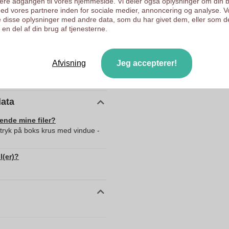
ysere adgangen til vores hjemmeside. Vi deler også oplysninger om din 
d vores partnere inden for sociale medier, annoncering og analyse. V
110 mm
 disse oplysninger med andre data, som du har givet dem, eller som d
en del af din brug af tjenesterne.
100.0
100.0
110.0
Afvisning
Jeg accepterer!
27.0
data
sende mine filer?
 tryk på boks krus med vindue -
l(er)?