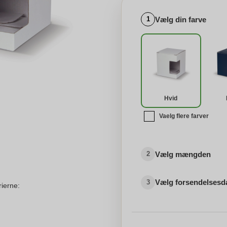
Vælg din farve
1
Hvid
Vaelg flere farver
Vælg mængden
2
Vælg forsendelsesd
3
rierne: