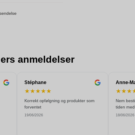
orsendelse
ers anmeldelser
Stéphane
Anne-Ma
★
★
★
★
★
★
★
★
Korrekt opfølgning og produkter som
Nem bestil
forventet
tiden med 
19/06/2026
18/06/2026