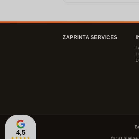
ZAPRINTA SERVICES
I
L
H
D
B
4,5
★
★
★
★
★
for at hjælpe