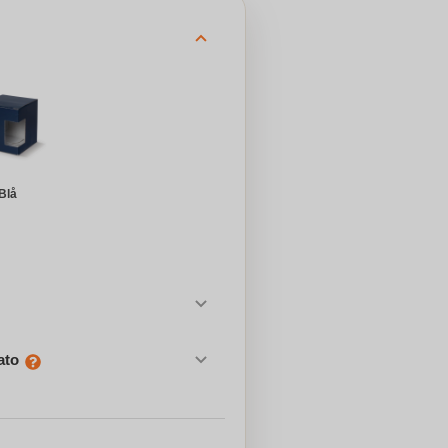
Blå
ato