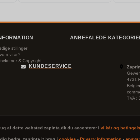
NFORMATION
ANBEFALEDE KATEGORIE
edige stillinger
vem vi er?
isclaimer & Copyright
KUNDESERVICE
Zaprin
Gewer
4731 
Belgie
comme
TVA :
rug af dette websted
zapinta.dk
du accepterer i
vilkår og betingel
 dig bedre,
zaprinta.it
brug i
cookies
-
Privacy information
-
ansvar