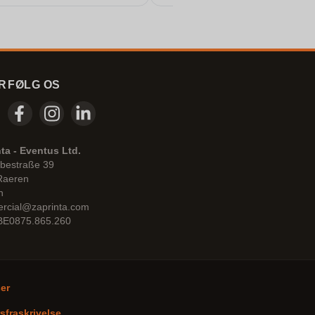
R
FØLG OS
ta - Eventus Ltd.
bestraße 39
Raeren
n
rcial@zaprinta.com
 BE0875.865.260
ser
sfraskrivelse
.