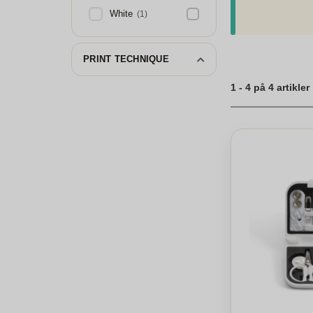
finde et bredt ud
White
(1)
særlig. Gaveæsker 
tanke bag gaven, 
og gør juletid til
dine gaver.
PRINT TECHNIQUE
1 - 4 på 4 artikler