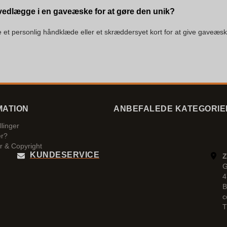
edlægge i en gaveæske for at gøre den unik?
t personlig håndklæde eller et skræddersyet kort for at give gaveæsk
MATION
ANBEFALEDE KATEGORIE
llinger
er?
r & Copyright
KUNDESERVICE
Z
G
4
B
c
T