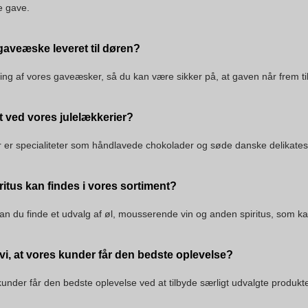
e gave.
aveæske leveret til døren?
vering af vores gaveæsker, så du kan være sikker på, at gaven når frem t
t ved vores julelækkerier?
r er specialiteter som håndlavede chokolader og søde danske delikatess
ritus kan findes i vores sortiment?
kan du finde et udvalg af øl, mousserende vin og anden spiritus, som ka
vi, at vores kunder får den bedste oplevelse?
 kunder får den bedste oplevelse ved at tilbyde særligt udvalgte produkte