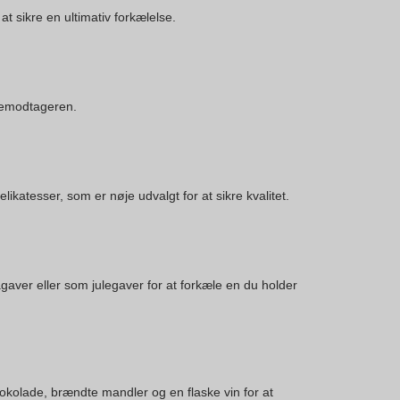
t sikre en ultimativ forkælelse.
avemodtageren.
katesser, som er nøje udvalgt for at sikre kvalitet.
aver eller som julegaver for at forkæle en du holder
kolade, brændte mandler og en flaske vin for at