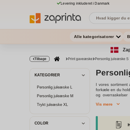
Levering inkluderet i Danmark
Alle kategorisatorer
B
Zap
Tilbage
Print gaveæske
Personlig juleæske S
Personli
KATEGORIER
I vores sortimen
Personlig juleæske L
forkæle en du hold
og overraskelser
Personlig juleæske M
kærlighed.Se vor
Vis mere
Trykt juleæske XL
chokolade, samt vi
glæde modtagerens
gaveæsker kan du 
gaver. Indhold ti
COLOR
H
brændte mandler, 