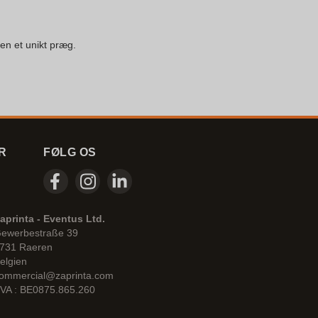
en et unikt præg.
R
FØLG OS
aprinta - Eventus Ltd.
ewerbestraße 39
731 Raeren
elgien
ommercial@zaprinta.com
VA : BE0875.865.260