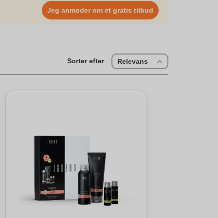
odtagerens smag er en måde kan gøre enhver lejlighed
Jeg anmoder om et gratis tilbud
til tiden. Gavemodtageren vil værdsætte den personlige
orkæl dine nærmeste med en juleæske fra vores udvalg
ncept, får du en super flot og personlig indpakning til
Sorter efter
Relevans