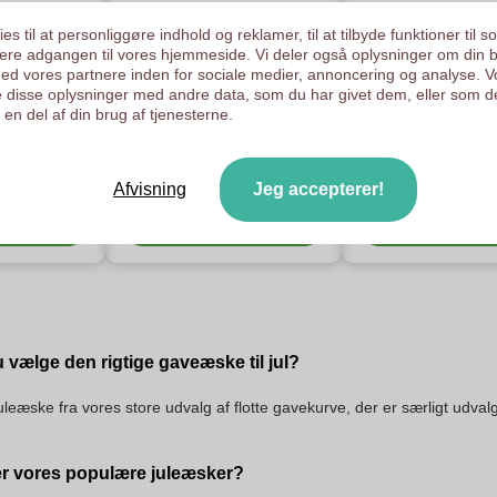
es til at personliggøre indhold og reklamer, til at tilbyde funktioner til s
ysere adgangen til vores hjemmeside. Vi deler også oplysninger om din 
d vores partnere inden for sociale medier, annoncering og analyse. V
 disse oplysninger med andre data, som du har givet dem, eller som d
en del af din brug af tjenesterne.
juleæske
Personlig juleæske
Trykt juleæs
Afvisning
Jeg accepterer!
L
orien
Se kategorien
Se kategori
vælge den rigtige gaveæske til jul?
leæske fra vores store udvalg af flotte gavekurve, der er særligt udva
r vores populære juleæsker?