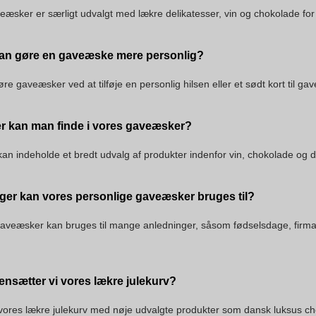
eæsker er særligt udvalgt med lækre delikatesser, vin og chokolade for a
an gøre en gaveæske mere personlig?
re gaveæsker ved at tilføje en personlig hilsen eller et sødt kort til g
er kan man finde i vores gaveæsker?
n indeholde et bredt udvalg af produkter indenfor vin, chokolade og deli
ger kan vores personlige gaveæsker bruges til?
aveæsker kan bruges til mange anledninger, såsom fødselsdage, firmag
sætter vi vores lækre julekurv?
ores lækre julekurv med nøje udvalgte produkter som dansk luksus cho