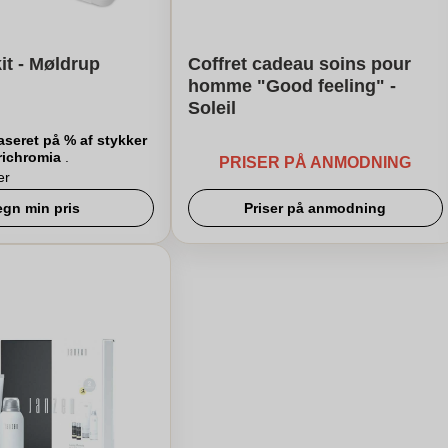
it - Møldrup
Coffret cadeau soins pour
homme "Good feeling" -
Soleil
aseret på % af stykker
richromia
.
PRISER PÅ ANMODNING
er
egn min pris
Priser på anmodning