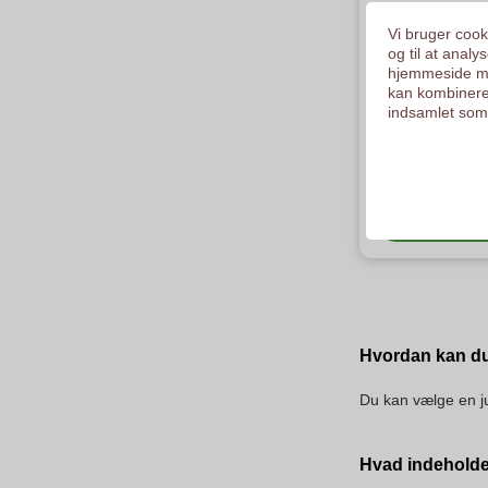
Vi bruger cooki
og til at anal
hjemmeside me
kan kombinere
indsamlet som 
Personlig 
M
Se kateg
Hvordan kan du 
Du kan vælge en ju
Hvad indeholde