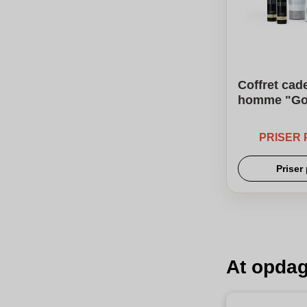
Coffret cad
homme "Goo
PRISER
Prise
At opdag