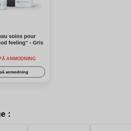
eau soins pour
d feeling" - Gris
 PÅ ANMODNING
r på anmodning
e :