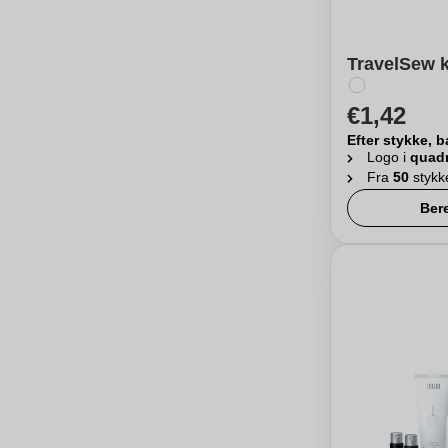
TravelSew k
€1,42
Efter stykke, b
Logo i
quad
Fra
50
stykk
Ber