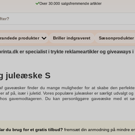
Over 30.000 salgsfremmende artikler
randede produkter
Briller indgraveret
Sæsonprodukter
rinta.dk er specialist i trykte reklameartikler og giveaways
g juleæske S
t af gaveæsker finder du mange muligheder for at skabe den perfek
er af på, især i juletid. Vores populære juleæsker er særligt udvalgt 
 hos gavemodtageren. Du kan personliggøre gaveæske med et sødt 
es store udvalg af flotte gavekurve og sammensæt din egen gav
n og chokolade. Du kan også tilføje en flaske vin eller spiritus for at
 hjerte, og de er perfekte til firmagaver, personlige julegaver el
vælge mellem forskellige produkter indenfor vores produktkategorie
l gaven blandt vores populære produkter kan for eksempel være dans
ar du brug for et gratis tilbud?
fremsæt din anmodning på mindre e
chokolade og delikatesser, lækker julekurv eller vingave.Julegaver 