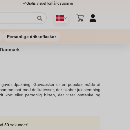
Gratis visuel forhåndsvisning
Personlige drikkeflasker
 i Danmark
te gaveindpakning. Gaveæsker er en populær måde at
og sammensat med delikatesser, der skaber julestemning
kort eller personlig hilsen, der viser omtanke og
eæske med vores håndlavede chokolade, lakrids og
 gøre gaven fuldendt. Vores gaver kan være sikker på at
ler som forkælelse til forgangne år.Vores personlige
r der gør det muligt at skræddersyede og ultimative
k luksus chokolade, karameller, søde danske bolcher,
nd 30 sekunder!
kan let sammensættes i vores webshoppen, hvor du kan