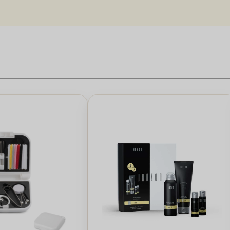
valg af produkter. Hvordan du kan sammensætte den rigtige gave til m
kan leveret direkte til modtagerens adresse, så der er julestemning 
og vores gaver forsøder julen med et touch af elegance og omtanke.F
 en mindeværdig tid sammen med familien. Med vores egne etiketten og ko