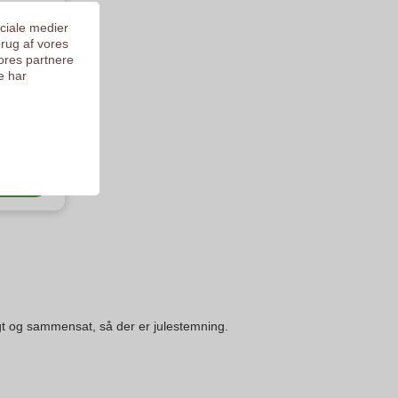
ociale medier
brug af vores
ores partnere
e har
ke XL
en
lgt og sammensat, så der er julestemning.