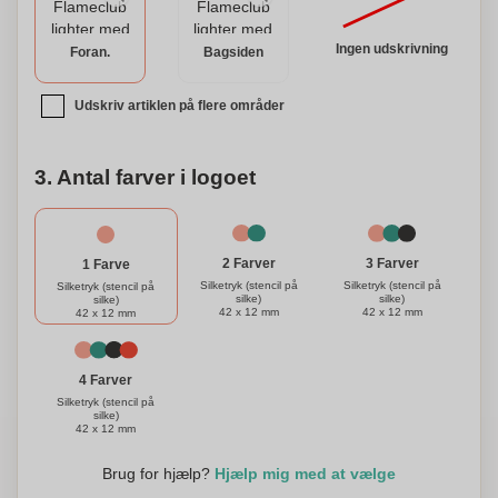
grill eller åbner en flaske, tilbyder denne multifunktionelle
enhed bekvemmelighed og stil i en kompakt pakke. Løft din
Ingen udskrivning
Foran.
Bagsiden
hverdag med den personliggjorte Flameclub® lighter og
nyd pålideligheden og håndværk det bringer til dine
Udskriv artiklen på flere områder
fingerspidser.
3. Antal farver i logoet
3 Farver
2 Farver
1 Farve
Silketryk (stencil på
Silketryk (stencil på
Silketryk (stencil på
silke)
silke)
silke)
42 x 12 mm
42 x 12 mm
42 x 12 mm
4 Farver
Silketryk (stencil på
silke)
42 x 12 mm
Brug for hjælp?
Hjælp mig med at vælge