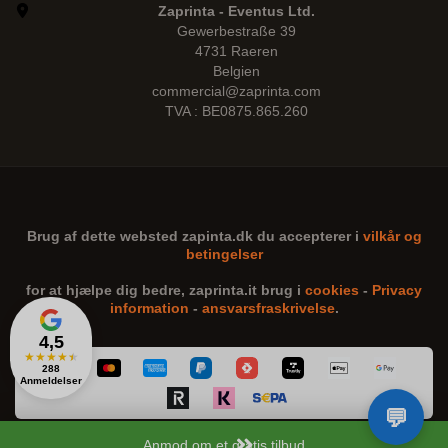
Zaprinta - Eventus Ltd.
Gewerbestraße 39
4731 Raeren
Belgien
commercial@zaprinta.com
TVA : BE0875.865.260
Brug af dette websted
zapinta.dk
du accepterer i
vilkår og
betingelser
for at hjælpe dig bedre,
zaprinta.it
brug i
cookies
-
Privacy
information
-
ansvarsfraskrivelse
.
4,5
★
★
★
★
★
288
Anmeldelser
Anmod om et gratis tilbud