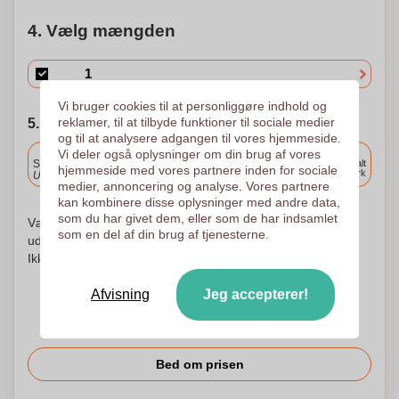
4. Vælg mængden
Vi bruger cookies til at personliggøre indhold og
reklamer, til at tilbyde funktioner til sociale medier
5. Vælg forsendelsesdato
og til at analysere adgangen til vores hjemmeside.
Inkluderet
Vi deler også oplysninger om din brug af vores
Standard levering
Levering overalt
hjemmeside med vores partnere inden for sociale
i Danmark
Upload og godkend dine filer i morgen før 9:30.
medier, annoncering og analyse. Vores partnere
kan kombinere disse oplysninger med andre data,
som du har givet dem, eller som de har indsamlet
Vær ikke urolig! Vi kontrollerer hvert logo og begynder at
som en del af din brug af tjenesterne.
udskrive først efter din godkendelse af udskrivningsordren.
Ikke før. Din tilfredshed er vores tilfredshed!
Afvisning
Jeg accepterer!
Bed om prisen