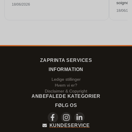
soigné e
18/06/2026
18/06/20
ZAPRINTA SERVICES
INFORMATION
Ledige stillinger
Hvem vi er?
Disclaimer & Copyright
ANBEFALEDE KATEGORIER
FØLG OS
KUNDESERVICE