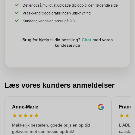
Det er også muligt at uploade dit logo til den følgende side
Vi tjekker dit logo gratis inden udskrivning
Kunder giver os en score på 9.3
Brug for hjælp til din bestilling?
Chat
med vores
kundeservice
Læs vores kunders anmeldelser
Anne-Marie
Franço
★
★
★
★
★
★
★
Makkelijk bestellen, goede prijs en op tijd
L'ADL L
geleverd met een mooie opdruk!
satisfai