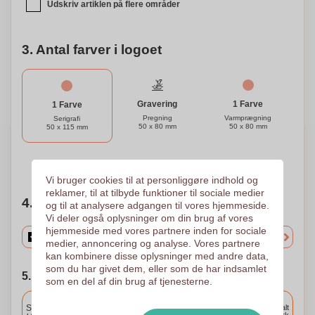
Udskriv artiklen på flere områder
3. Antal farver i logoet
Gravering
1 Farve
1 Farve
Pregning
Varmprægning
Serigrafi
50 x 80 mm
50 x 80 mm
50 x 115 mm
Brug for hjælp?
Hjælp mig med at vælge
Vi bruger cookies til at personliggøre indhold og
reklamer, til at tilbyde funktioner til sociale medier
4. Vælg mængden
og til at analysere adgangen til vores hjemmeside.
Vi deler også oplysninger om din brug af vores
hjemmeside med vores partnere inden for sociale
medier, annoncering og analyse. Vores partnere
kan kombinere disse oplysninger med andre data,
som du har givet dem, eller som de har indsamlet
5. Vælg forsendelsesdato
som en del af din brug af tjenesterne.
Inkluderet
Standard levering
Levering overalt