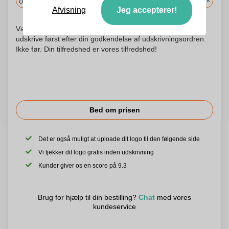
i Danmark
Upload og godkend dine filer i morgen før 9:30.
Afvisning
Jeg accepterer!
Vær ikke urolig! Vi kontrollerer hvert logo og begynder at
udskrive først efter din godkendelse af udskrivningsordren.
Ikke før. Din tilfredshed er vores tilfredshed!
Bed om prisen
Det er også muligt at uploade dit logo til den følgende side
Vi tjekker dit logo gratis inden udskrivning
Kunder giver os en score på 9.3
Brug for hjælp til din bestilling?
Chat
med vores
kundeservice