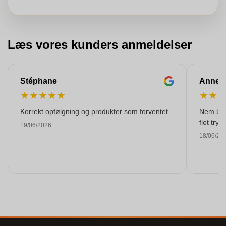
Læs vores kunders anmeldelser
Stéphane
Anne-M
★
★
★
★
★
★
★
Korrekt opfølgning og produkter som forventet
Nem best
flot tryk!
19/06/2026
18/06/20