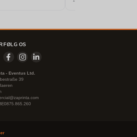
15/06/2026
 er meget tilfreds med dem.
!
R
FØLG OS
ta - Eventus Ltd.
bestraße 39
Raeren
n
rcial@zaprinta.com
 BE0875.865.260
ser