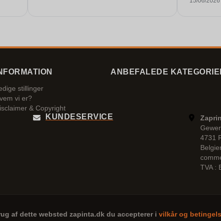
15/06/2026
tiden. Jeg
Mange tak
NFORMATION
ANBEFALEDE KATEGORIE
edige stillinger
vem vi er?
isclaimer & Copyright
KUNDESERVICE
Zaprin
Gewer
4731 
Belgie
comme
TVA :
rug af dette websted
zapinta.dk
du accepterer i
vilkår og betingel