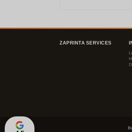
ZAPRINTA SERVICES
I
L
H
D
B