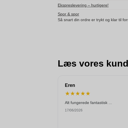
Ekspreslevering – hurtigere!
Spor & spor
Så snart din ordre er trykt og klar til f
Læs vores kund
Eren
★
★
★
★
★
Alt fungerede fantastisk ...
17/06/2026