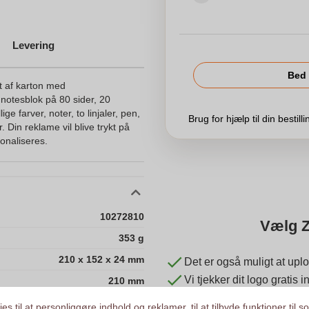
Levering
Bed 
et af karton med
notesblok på 80 sider, 20
ge farver, noter, to linjaler, pen,
Brug for hjælp til din bestill
. Din reklame vil blive trykt på
onaliseres.
10272810
Vælg Z
353 g
210 x 152 x 24 mm
Det er også muligt at uplo
Vi tjekker dit logo gratis
210 mm
Kunder giver os en score
152 mm
es til at personliggøre indhold og reklamer, til at tilbyde funktioner til s