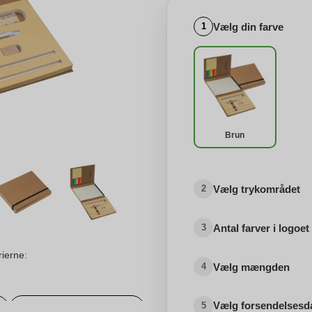
Vælg din farve
1
Brun
Vælg trykområdet
2
Antal farver i logoet
3
rierne:
Vælg mængden
4
Vælg forsendelsesd
5
Personlige sticky notes