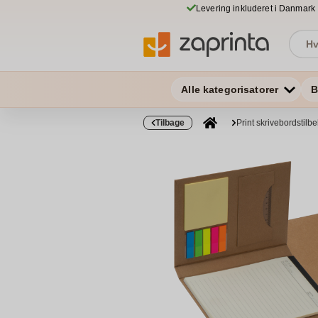
Levering inkluderet i Danmark
Alle kategorisatorer
B
Tilbage
Print skrivebordstilb