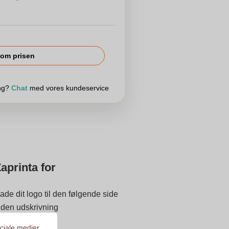
om prisen
ing?
Chat
med vores kundeservice
aprinta for
ade dit logo til den følgende side
 inden udskrivning
 på 9.3
ociale medier