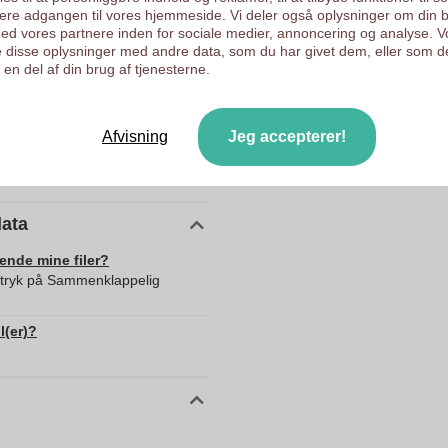
ysere adgangen til vores hjemmeside. Vi deler også oplysninger om din 
24 mm
d vores partnere inden for sociale medier, annoncering og analyse. V
 disse oplysninger med andre data, som du har givet dem, eller som d
152.0
en del af din brug af tjenesterne.
210.0
24.0
Afvisning
Jeg accepterer!
353.0
Kina
data
sende mine filer?
d tryk på Sammenklappelig
l(er)?