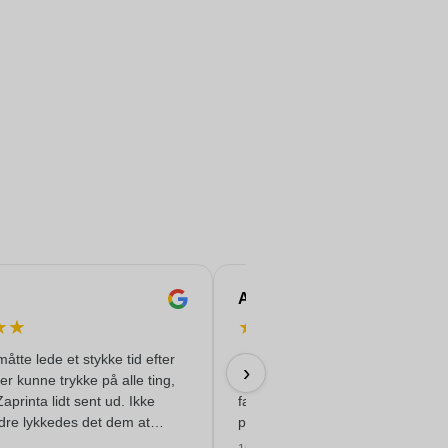
Andrea
★
★
★
★
★
★
★
måtte lede et stykke tid efter
De trykte rustfri stålflasker, mode
›
der kunne trykke på alle ting,
'Felix', til vores konference ser
Zaprinta lidt sent ud. Ikke
fantastiske ud. Alt gik perfekt og
dre lykkedes det dem at
problemfrit.
 smukt trykte emaljkrus til