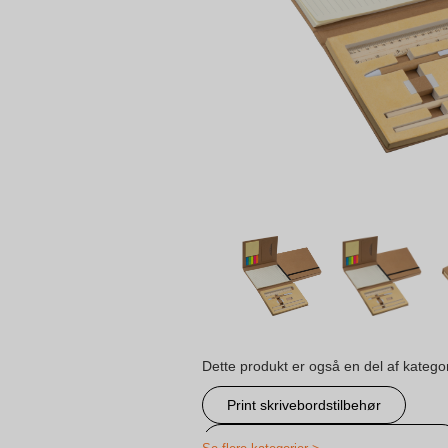
Dette produkt er også en del af katego
Print skrivebordstilbehør
Notesbog og notesblok med logo