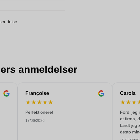
orsendelse
ers anmeldelser
Françoise
Carola
★
★
★
★
★
★
★
★
Perfektionere!
Fordi jeg 
et firma, 
17/06/2026
fandt jeg 
desto min
levere 250