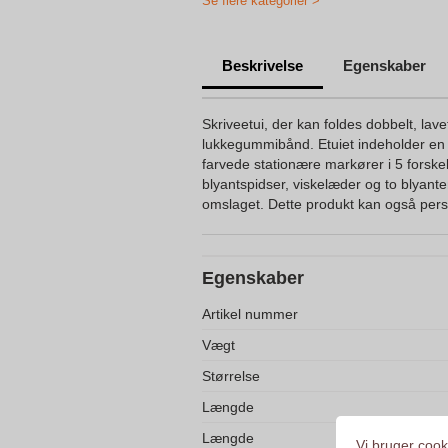
Se flere kategorier >
Beskrivelse
Egenskaber
Skriveetui, der kan foldes dobbelt, lav
lukkegummibånd. Etuiet indeholder en 
farvede stationære markører i 5 forskelli
blyantspidser, viskelæder og to blyanter
omslaget. Dette produkt kan også pers
Egenskaber
Artikel nummer
Vægt
Størrelse
Længde
Længde
Vi bruger cooki