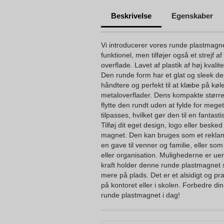
Beskrivelse
Egenskaber
Vi introducerer vores runde plastmagn
funktionel, men tilføjer også et strejf af
overflade. Lavet af plastik af høj kvalit
Den runde form har et glat og sleek des
håndtere og perfekt til at klæbe på kø
metaloverflader. Dens kompakte størrel
flytte den rundt uden at fylde for meg
tilpasses, hvilket gør den til en fantast
Tilføj dit eget design, logo eller beske
magnet. Den kan bruges som et reklam
en gave til venner og familie, eller som
eller organisation. Mulighederne er u
kraft holder denne runde plastmagnet si
mere på plads. Det er et alsidigt og prak
på kontoret eller i skolen. Forbedre di
runde plastmagnet i dag!