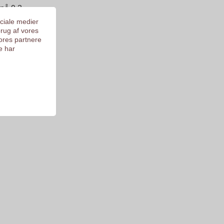
 på 9.3
ociale medier
brug af vores
ores partnere
e har