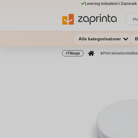
Levering inkluderet i Danmark
Alle kategorisatorer
B
Tilbage
Print skrivebordstilb