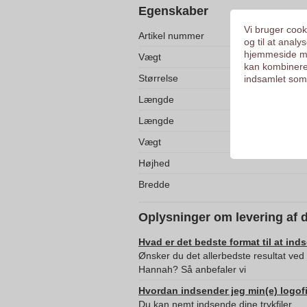
Egenskaber
Vi bruger cooki
Artikel nummer
og til at anal
hjemmeside me
Vægt
kan kombinere
Størrelse
indsamlet som 
Længde
Længde
Vægt
Højhed
Bredde
Oplysninger om levering af 
Hvad er det bedste format til at ind
Ønsker du det allerbedste resultat ved
Hannah? Så anbefaler vi
Hvordan indsender jeg min(e) logofi
Du kan nemt indsende dine trykfiler