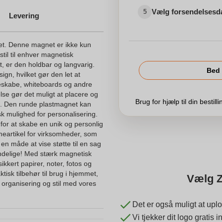
Vælg forsendelsesd
5
Levering
et. Denne magnet er ikke kun
 stil til enhver magnetisk
et, er den holdbar og langvarig.
Bed 
ign, hvilket gør den let at
leskabe, whiteboards og andre
se gør det muligt at placere og
Brug for hjælp til din bestill
et. Den runde plastmagnet kan
isk mulighed for personalisering.
d for at skabe en unik og personlig
eartikel for virksomheder, som
 en måde at vise støtte til en sag
endelige! Med stærk magnetisk
kkert papirer, noter, fotos og
tisk tilbehør til brug i hjemmet,
Vælg Z
n organisering og stil med vores
Det er også muligt at uplo
Vi tjekker dit logo gratis