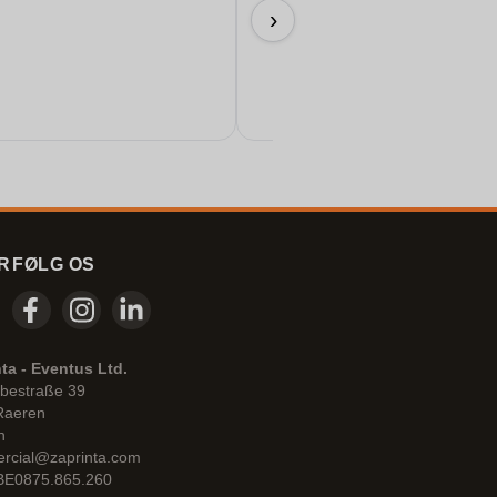
Meget smukke farver
›
09/07/2026
R
FØLG OS
ta - Eventus Ltd.
bestraße 39
Raeren
n
rcial@zaprinta.com
 BE0875.865.260