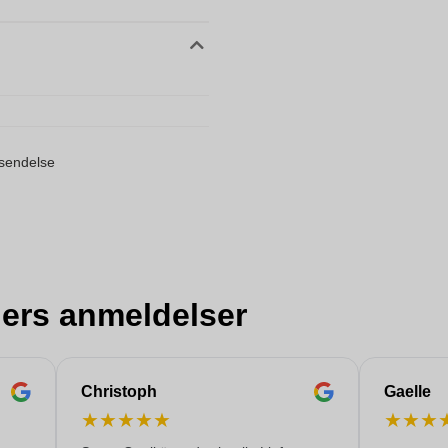
orsendelse
ers anmeldelser
Christoph
Gaelle
★
★
★
★
★
★
★
★