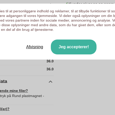
Kunder giver os en score
es til at personliggøre indhold og reklamer, til at tilbyde funktioner til s
10155290
ysere adgangen til vores hjemmeside. Vi deler også oplysninger om din 
d vores partnere inden for sociale medier, annoncering og analyse. V
20 g
 disse oplysninger med andre data, som du har givet dem, eller som d
36 x 36 mm
en del af din brug af tjenesterne.
36 mm
36 mm
Afvisning
Jeg accepterer!
20.0
36.0
36.0
data
sende mine filer?
 tryk på Rund plastmagnet -
l(er)?