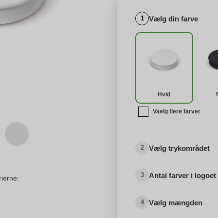
Vælg din farve
1
Hvid
Vaelg flere farver
Vælg trykområdet
2
Antal farver i logoet
3
rierne:
Vælg mængden
4