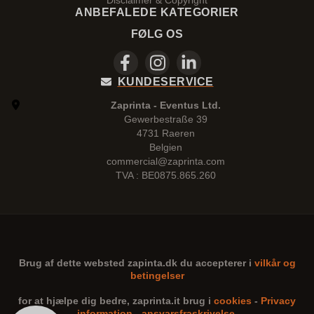
Disclaimer & Copyright
ANBEFALEDE KATEGORIER
FØLG OS
KUNDESERVICE
Zaprinta - Eventus Ltd.
Gewerbestraße 39
4731 Raeren
Belgien
commercial@zaprinta.com
TVA : BE0875.865.260
Brug af dette websted
zapinta.dk
du accepterer i
vilkår og
betingelser
for at hjælpe dig bedre,
zaprinta.it
brug i
cookies
-
Privacy
information
-
ansvarsfraskrivelse
.