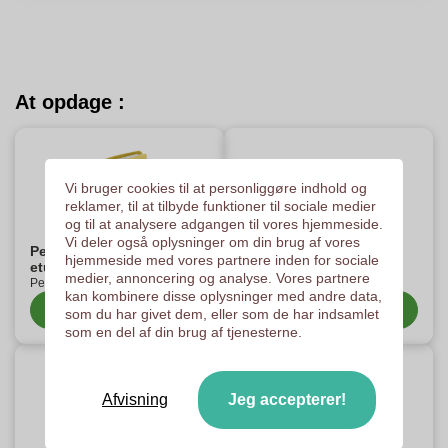
At opdage :
Vi bruger cookies til at personliggøre indhold og
reklamer, til at tilbyde funktioner til sociale medier
og til at analysere adgangen til vores hjemmeside.
Vi deler også oplysninger om din brug af vores
Personaliseret visitkort
Magneter til køleskab
hjemmeside med vores partnere inden for sociale
etui
medier, annoncering og analyse. Vores partnere
Magneter til køleskab
Personaliseret visitkort etui
kan kombinere disse oplysninger med andre data,
Se kategorien
Se kategorien
som du har givet dem, eller som de har indsamlet
som en del af din brug af tjenesterne.
Afvisning
Jeg accepterer!