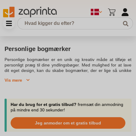
Personlige bogmærker
Personlige bogmærker er en unik og kreativ måde at tilføje et
personligt præg til dine yndlingsbøger. Med mulighed for at lave
dit eget design, kan du skabe bogmærker, der er lige så unikke
som dine litteraturpræferencer. Vælg mellem forskellige materialer
Vis mere
som papir og aluminium for at matche bogmærkets design med
dine ønsker. Du kan personliggøre bogmærket med dit navn,
billede og tekst, og dermed lave et personligt bogmærke, der
skiller sig ud på enhver bogreol. Personligt bogmærke med dit
eget design er ikke kun en praktisk hjælper, når du læser, men
Har du brug for et gratis tilbud?
fremsæt din anmodning
også en perfekt gaveidé til bogorme.Med personaliserede
på mindre end 30 sekunder!
bogmærker kan du vælge mellem forskellige farver og designs,
hvilket gør dem til smukt designede elementer til dine egne
Jeg anmoder om et gratis tilbud
bogmærker. Vores bogmærker tilbyder en hurtig levering og god
service, hvilket sikrer dig en tilfredsstillende oplevelse. Uanset om