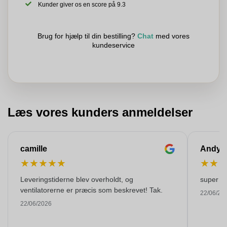
Kunder giver os en score på 9.3
Brug for hjælp til din bestilling?
Chat
med vores
kundeservice
Læs vores kunders anmeldelser
camille
Andy
★
★
★
★
★
★
★
Leveringstiderne blev overholdt, og
super kw
ventilatorerne er præcis som beskrevet! Tak.
22/06/20
22/06/2026