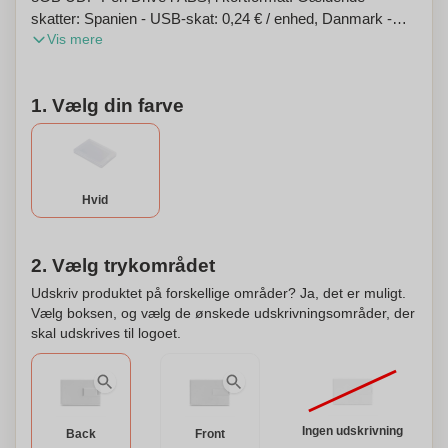
skatter: Spanien - USB-skat: 0,24 € / enhed, Danmark -
Vis mere
Copydan skat: 5,81 DKK / enh., Kroatien - Hver USB-
model har en ekstra omkostning på HRK 1'8 pr. solgt
enhed. 86 x 54 x 3 mm | Kasse: 103 x 72 x 10 mm
1. Vælg din farve
Hvid
2. Vælg trykområdet
Udskriv produktet på forskellige områder? Ja, det er muligt.
Vælg boksen, og vælg de ønskede udskrivningsområder, der
skal udskrives til logoet.
Ingen udskrivning
Back
Front