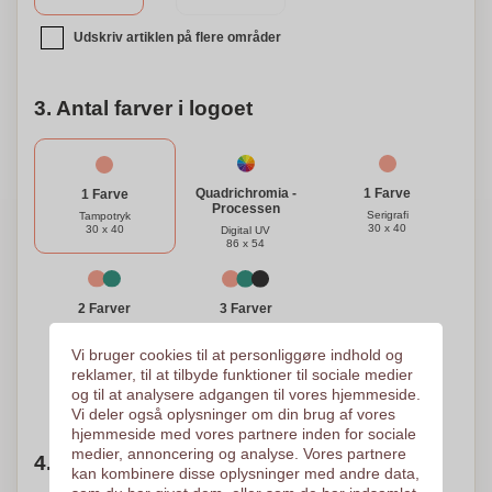
Udskriv artiklen på flere områder
3. Antal farver i logoet
1 Farve
Quadrichromia -
1 Farve
Processen
Serigrafi
Tampotryk
30 x 40
30 x 40
Digital UV
86 x 54
3 Farver
2 Farver
Serigrafi
Serigrafi
30 x 40
30 x 40
Vi bruger cookies til at personliggøre indhold og
reklamer, til at tilbyde funktioner til sociale medier
og til at analysere adgangen til vores hjemmeside.
Brug for hjælp?
Hjælp mig med at vælge
Vi deler også oplysninger om din brug af vores
hjemmeside med vores partnere inden for sociale
medier, annoncering og analyse. Vores partnere
4. Vælg mængden
kan kombinere disse oplysninger med andre data,