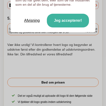
som du har givet dem, eller som de har indsamlet
som en del af din brug af tjenesterne.
5. Vælg forsendelsesdato
Afvisning
Jeg accepterer!
Inkluderet
Standard levering
Levering overalt
i Danmark
Upload og godkend dine filer i morgen før 9:30.
Vær ikke urolig! Vi kontrollerer hvert logo og begynder at
udskrive først efter din godkendelse af udskrivningsordren.
Ikke før. Din tilfredshed er vores tilfredshed!
Bed om prisen
Det er også muligt at uploade dit logo til den følgende side
Vi tjekker dit logo gratis inden udskrivning