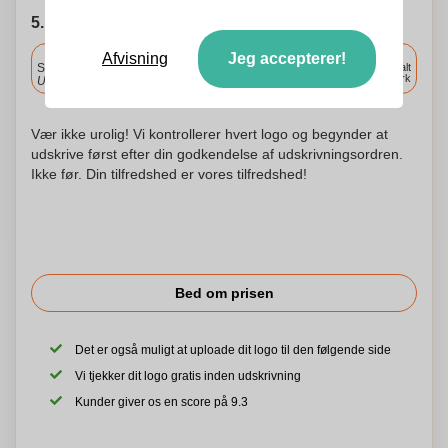
5. Vælg forsendelsesdato
Inkluderet
Afvisning
Jeg accepterer!
Standard levering
Levering overalt
i Danmark
Upload og godkend dine filer i morgen før 9:30.
Vær ikke urolig! Vi kontrollerer hvert logo og begynder at
udskrive først efter din godkendelse af udskrivningsordren.
Ikke før. Din tilfredshed er vores tilfredshed!
Bed om prisen
Det er også muligt at uploade dit logo til den følgende side
Vi tjekker dit logo gratis inden udskrivning
Kunder giver os en score på 9.3