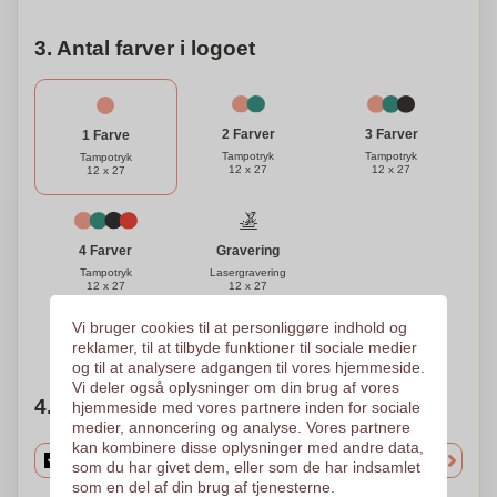
3. Antal farver i logoet
3 Farver
2 Farver
1 Farve
Tampotryk
Tampotryk
Tampotryk
12 x 27
12 x 27
12 x 27
Gravering
4 Farver
Lasergravering
Tampotryk
12 x 27
12 x 27
Vi bruger cookies til at personliggøre indhold og
Brug for hjælp?
Hjælp mig med at vælge
reklamer, til at tilbyde funktioner til sociale medier
og til at analysere adgangen til vores hjemmeside.
Vi deler også oplysninger om din brug af vores
4. Vælg mængden
hjemmeside med vores partnere inden for sociale
medier, annoncering og analyse. Vores partnere
kan kombinere disse oplysninger med andre data,
som du har givet dem, eller som de har indsamlet
som en del af din brug af tjenesterne.