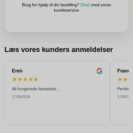
Brug for hjælp til din bestilling?
Chat
med vores
kundeservice
Læs vores kunders anmeldelser
Eren
Franço
★
★
★
★
★
★
★
Alt fungerede fantastisk ...
Perfekti
17/06/2026
17/06/20