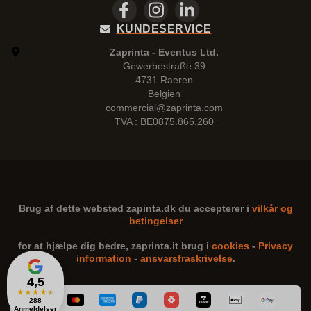
KUNDESERVICE
Zaprinta - Eventus Ltd.
Gewerbestraße 39
4731 Raeren
Belgien
commercial@zaprinta.com
TVA : BE0875.865.260
Brug af dette websted
zapinta.dk
du accepterer i
vilkår og
betingelser
for at hjælpe dig bedre,
zaprinta.it
brug i
cookies
-
Privacy
information
-
ansvarsfraskrivelse
.
4,5
★
★
★
★
★
288
Anmeldelser