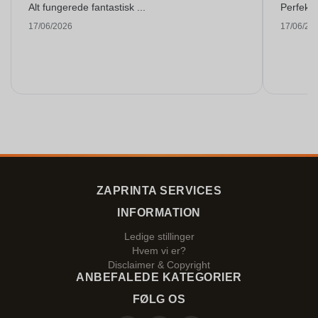
Alt fungerede fantastisk ...
Perfekti
17/06/2026
17/06/20
ZAPRINTA SERVICES
INFORMATION
Ledige stillinger
Hvem vi er?
Disclaimer & Copyright
ANBEFALEDE KATEGORIER
FØLG OS