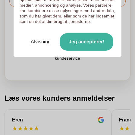
Bed om prisen
medier, annoncering og analyse. Vores partnere
kan kombinere disse oplysninger med andre data,
som du har givet dem, eller som de har indsamlet
Det er også muligt at uploade dit logo til den følgende side
som en del af din brug af tjenesterne.
Vi tjekker dit logo gratis inden udskrivning
Kunder giver os en score på 9.3
Afvisning
Jeg accepterer!
Brug for hjælp til din bestilling?
Chat
med vores
kundeservice
Læs vores kunders anmeldelser
Eren
Franço
★
★
★
★
★
★
★