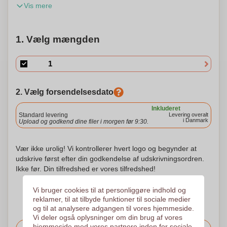
Vis mere
højglans akryl. Lad dit emblem skinne, mens du oplader via
den indbyggede LED-belysning. Gør kablet personligt med
dit eget logo eller design for at gøre det helt unikt.
1. Vælg mængden
2. Vælg forsendelsesdato
Inkluderet
Standard levering
Levering overalt
i Danmark
Upload og godkend dine filer i morgen før 9:30.
Vær ikke urolig! Vi kontrollerer hvert logo og begynder at
udskrive først efter din godkendelse af udskrivningsordren.
Ikke før. Din tilfredshed er vores tilfredshed!
Vi bruger cookies til at personliggøre indhold og
reklamer, til at tilbyde funktioner til sociale medier
og til at analysere adgangen til vores hjemmeside.
Vi deler også oplysninger om din brug af vores
hjemmeside med vores partnere inden for sociale