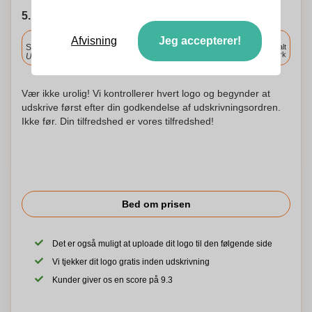
5. Vælg forsendelsesdato
Inkluderet
Afvisning
Jeg accepterer!
Standard levering
Levering overalt
i Danmark
Upload og godkend dine filer i morgen før 9:30.
Vær ikke urolig! Vi kontrollerer hvert logo og begynder at
udskrive først efter din godkendelse af udskrivningsordren.
Ikke før. Din tilfredshed er vores tilfredshed!
Bed om prisen
Det er også muligt at uploade dit logo til den følgende side
Vi tjekker dit logo gratis inden udskrivning
Kunder giver os en score på 9.3