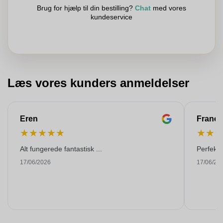
Brug for hjælp til din bestilling?
Chat
med vores
kundeservice
Læs vores kunders anmeldelser
Eren
Franço
★
★
★
★
★
★
★
Alt fungerede fantastisk ...
Perfekti
17/06/2026
17/06/20