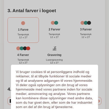
3. Antal farver i logoet
3 Farver
2 Farver
1 Farve
Tampotryk
Tampotryk
Tampotryk
12 x 27
12 x 27
12 x 27
Gravering
4 Farver
Lasergravering
Tampotryk
12 x 27
12 x 27
Vi bruger cookies til at personliggøre indhold og
Brug for hjælp?
Hjælp mig med at vælge
reklamer, til at tilbyde funktioner til sociale medier
og til at analysere adgangen til vores hjemmeside.
Vi deler også oplysninger om din brug af vores
4. Vælg mængden
hjemmeside med vores partnere inden for sociale
medier, annoncering og analyse. Vores partnere
kan kombinere disse oplysninger med andre data,
som du har givet dem, eller som de har indsamlet
som en del af din brug af tjenesterne.