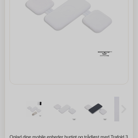
Oplad dine mobile enheder hurtigt og trådløst med Trafold 3