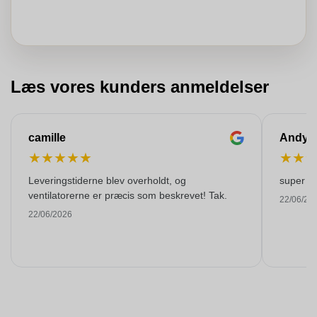
Læs vores kunders anmeldelser
camille
Andy
★
★
★
★
★
★
★
Leveringstiderne blev overholdt, og
super kw
ventilatorerne er præcis som beskrevet! Tak.
22/06/20
22/06/2026