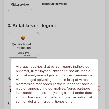
Ingen udskrivning
Midterstykke
3. Antal farver i logoet
Quadrichromia -
Processen
Digital tryk
48 x 120 mm
Brug for hjælp?
Hjælp mig med at vælge
Vi bruger cookies til at personliggøre indhold og
reklamer, til at tilbyde funktioner til sociale medier
og til at analysere adgangen til vores hjemmeside.
4. Vælg mængden
Vi deler også oplysninger om din brug af vores
hjemmeside med vores partnere inden for sociale
medier, annoncering og analyse. Vores partnere
kan kombinere disse oplysninger med andre data,
som du har givet dem, eller som de har indsamlet
som en del af din brug af tjenesterne.
5. Vælg forsendelsesdato