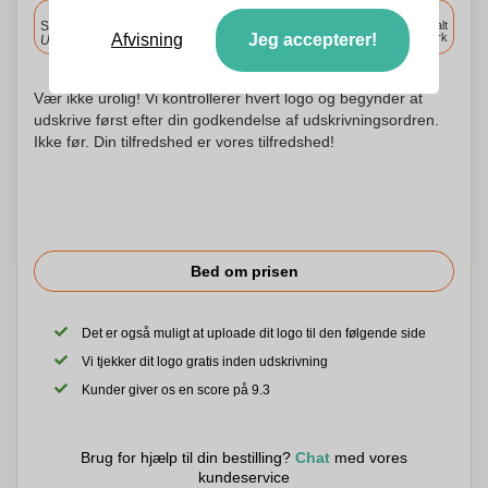
Inkluderet
Standard levering
Levering overalt
Afvisning
Jeg accepterer!
i Danmark
Upload og godkend dine filer i morgen før 9:30.
Vær ikke urolig! Vi kontrollerer hvert logo og begynder at
udskrive først efter din godkendelse af udskrivningsordren.
Ikke før. Din tilfredshed er vores tilfredshed!
Bed om prisen
Det er også muligt at uploade dit logo til den følgende side
Vi tjekker dit logo gratis inden udskrivning
Kunder giver os en score på 9.3
Brug for hjælp til din bestilling?
Chat
med vores
kundeservice