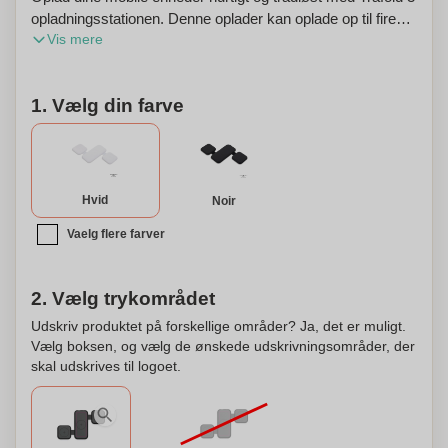
opladningsstationen. Denne oplader kan oplade op til fire
Vis mere
enheder samtidigt, hvilket gør den praktisk både til
personlig og professionel brug. Den foldbare design gør det
nemt for dig at tage den med, uanset om det er til arbejde,
1. Vælg din farve
rejser eller daglig brug. Trafold 3 er også MagSafe-
kompatibel, hvilket sikrer en sikker forbindelse til dine
enheder. Derudover har den et biologisk nedbrydeligt
plastikhus, hvilket gør det til et miljøvenligt valg. Bemærk
venligst, at Xoopar-produkter ikke er til salg i Frankrig og
Hvid
Noir
Spanien. Du kan også personliggøre Trafold 3
Vaelg flere farver
opladningsstationen for at gøre den unikt din.
2. Vælg trykområdet
Udskriv produktet på forskellige områder? Ja, det er muligt.
Vælg boksen, og vælg de ønskede udskrivningsområder, der
skal udskrives til logoet.