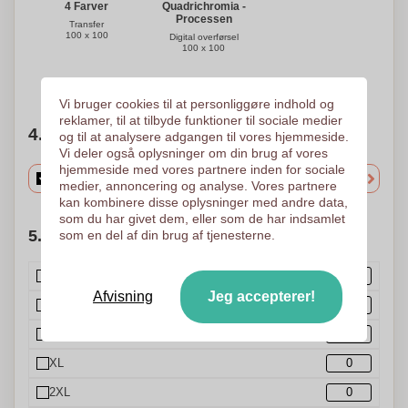
Quadrichromia -
4 Farver
Processen
Transfer
100 x 100
Digital overførsel
100 x 100
Brug for hjælp?
Hjælp mig med at vælge
Vi bruger cookies til at personliggøre indhold og
reklamer, til at tilbyde funktioner til sociale medier
4. Vælg mængden
og til at analysere adgangen til vores hjemmeside.
Vi deler også oplysninger om din brug af vores
hjemmeside med vores partnere inden for sociale
medier, annoncering og analyse. Vores partnere
kan kombinere disse oplysninger med andre data,
som du har givet dem, eller som de har indsamlet
5. Vælg dine mængder (Size)
som en del af din brug af tjenesterne.
3XL
Afvisning
Jeg accepterer!
S
M
XL
2XL