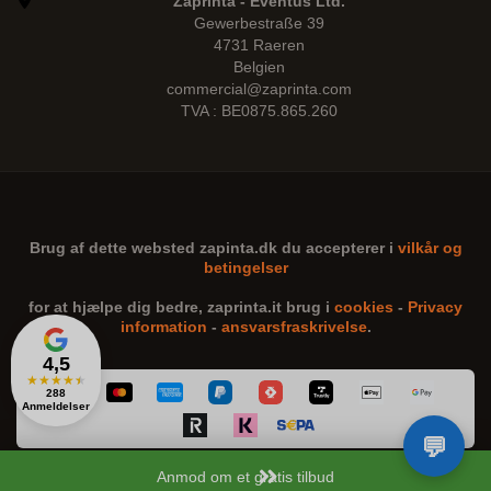
Zaprinta - Eventus Ltd.
Gewerbestraße 39
4731 Raeren
Belgien
commercial@zaprinta.com
TVA : BE0875.865.260
Brug af dette websted
zapinta.dk
du accepterer i
vilkår og
betingelser
for at hjælpe dig bedre,
zaprinta.it
brug i
cookies
-
Privacy
information
-
ansvarsfraskrivelse
.
4,5
★
★
★
★
★
288
Anmeldelser
Anmod om et gratis tilbud