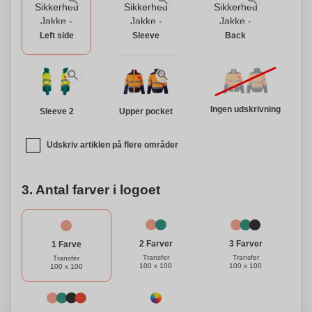
beklædningsgenstand, der kan skræddersys til enhver
smag.
Left side
Sleeve
Back
Ingen udskrivning
Sleeve 2
Upper pocket
Udskriv artiklen på flere områder
3. Antal farver i logoet
3 Farver
2 Farver
1 Farve
Transfer
Transfer
Transfer
100 x 100
100 x 100
100 x 100