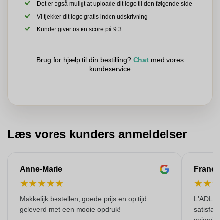
Det er også muligt at uploade dit logo til den følgende side
Vi tjekker dit logo gratis inden udskrivning
Kunder giver os en score på 9.3
Brug for hjælp til din bestilling?
Chat
med vores
kundeservice
Læs vores kunders anmeldelser
Anne-Marie
Franço
★
★
★
★
★
★
★
Makkelijk bestellen, goede prijs en op tijd
L'ADL L
geleverd met een mooie opdruk!
satisfai
soigné e