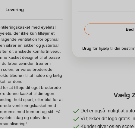
Levering
ntileringskasket med eyelets!
Bed 
lets, der ikke kun tilføjer et
ragende ventilation for optimal
en sikrer en sikker og justerbar
Brug for hjælp til din bestill
efter dit ønskede komfortniveau.
e kasket designet til at passe
m du løber ærinder, træner i
 i solen, er vores broderede
kte tilbehør til at holde dig kølig
sket, er dens
for at tilføje dit eget broderede
øre denne kasket til din egen.
Vælg Z
ing, hold sport, eller blot for at
oderede ventileringskasket med
Det er også muligt at uplo
ompromis med komfort og stil. Få
eyelets i dag og oplev den
Vi tjekker dit logo gratis
ersonalisering!
Kunder giver os en score