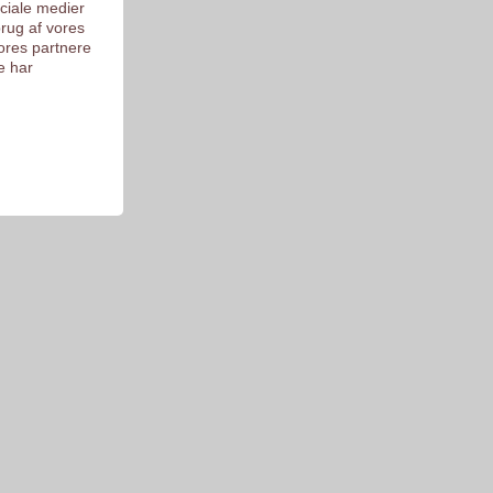
ociale medier
brug af vores
ores partnere
e har