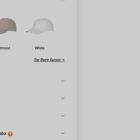
tmeal
White
Se flere farver >
ato