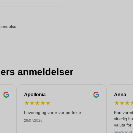
orsendelse
ers anmeldelser
Apollonia
Anna
★
★
★
★
★
★
★
★
Levering og varer var perfekte
Kan varmt
virkelig h
29/07/2026
valuta fo