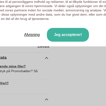
es til at personliggøre indhold og reklamer, til at tilbyde funktioner til s
ysere adgangen til vores hjemmeside. Vi deler også oplysninger om din 
d vores partnere inden for sociale medier, annoncering og analyse. V
 disse oplysninger med andre data, som du har givet dem, eller som d
10160430
en del af din brug af tjenesterne.
41 g
Prc
Afvisning
Jeg accepterer!
41.0
Elevate
data
sende mine filer?
d tryk på Promohætter? Så
l(er)?