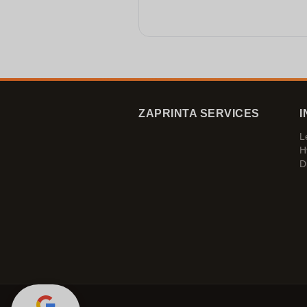
ZAPRINTA SERVICES
I
L
H
D