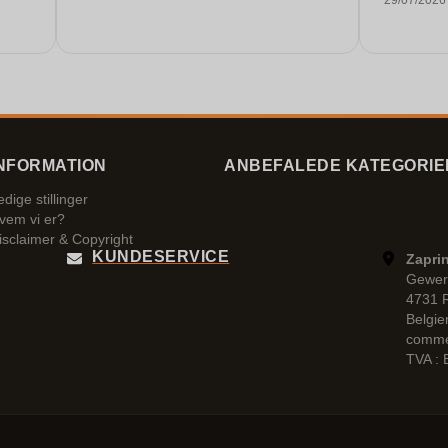
29/07/2026
NFORMATION
ANBEFALEDE KATEGORIE
edige stillinger
vem vi er?
isclaimer & Copyright
KUNDESERVICE
Zaprin
Gewer
4731 
Belgie
comme
TVA :