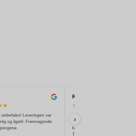
Rachida
★
★
★
★
★
★
★
 anbefales! Leveringen var
Professionel tilgang. Klare og ko
›
urtig og ligetil. Fremragende
aftaler. Gode kontakter, der ikke
r pengene.
behandler kunden som et numme
Tillykke; man kan sjældent regn