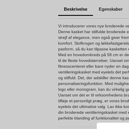
Beskrivelse
Egenskaber
Vi introducerer vores nye broderede ve
Denne kasket har stilfulde broderede eye
strejf af elegance, men også giver frem
komfort. Stofkrogen og løkkefastgørels
pasform, så du kan tilpasse kasketten 
Med en hovedomkreds på 58 cm er denn
til de fleste hovedstørrelser. Uanset o
fitnesscenteret eller bare nyder en dag
ventileringskasket med eyelets det perfe
og stilfuld. Det, der adskiller denne ka
personaliseringsfunktion. Med mulighed 
logo eller monogram, kan du virkelig g
Uanset om det er til virksomhedens brand
tilføje et personligt præg, er vores br
eyelets det ultimative valg. Lav ikke k
din broderede ventileringskasket med 
perfekte blanding af funktionalitet og p