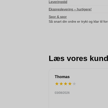
Leveringstid
Ekspreslevering – hurtigere!
Spor & spor
Så snart din ordre er trykt og klar til f
Læs vores kund
Thomas
★
★
★
★
★
03/08/2026