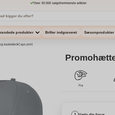
Over 30.000 salgsfremmende artikler
randede produkter
Briller indgraveret
Sæsonprodukter
 og kasketter
Caps print
Promohætte
Fra
Vælg din farve
1