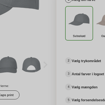
Svinekød
Oa
Vælg trykområdet
2
Antal farver i logoet
3
rierne:
Vælg mængden
4
aps print
Vælg forsendelsesd
5