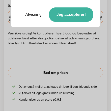
5. Vælg forsendelsesdato
Inkluderet
Afvisning
Jeg accepterer!
Standard levering
Levering overalt
i Danmark
Upload og godkend dine filer i morgen før 9:30.
Vær ikke urolig! Vi kontrollerer hvert logo og begynder at
udskrive først efter din godkendelse af udskrivningsordren.
Ikke før. Din tilfredshed er vores tilfredshed!
Bed om prisen
Det er også muligt at uploade dit logo til den følgende side
Vi tjekker dit logo gratis inden udskrivning
Kunder giver os en score på 9.3