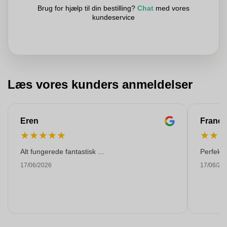
Brug for hjælp til din bestilling?
Chat
med vores
kundeservice
Læs vores kunders anmeldelser
Eren
Franço
★
★
★
★
★
★
★
Alt fungerede fantastisk ...
Perfekti
17/06/2026
17/06/20