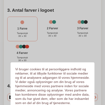
3. Antal farver i logoet
3 Farver
2 Farver
1 Farve
Tampotryk
Tampotryk
Tampotryk
30 x 30
30 x 30
30 x 30
4 Farver
Tampotryk
30 x 30
Vi bruger cookies til at personliggøre indhold og
Brug for hjælp?
Hjælp mig med at vælge
reklamer, til at tilbyde funktioner til sociale medier
og til at analysere adgangen til vores hjemmeside.
Vi deler også oplysninger om din brug af vores
4. Vælg mængden
hjemmeside med vores partnere inden for sociale
medier, annoncering og analyse. Vores partnere
kan kombinere disse oplysninger med andre data,
som du har givet dem, eller som de har indsamlet
som en del af din brug af tjenesterne.