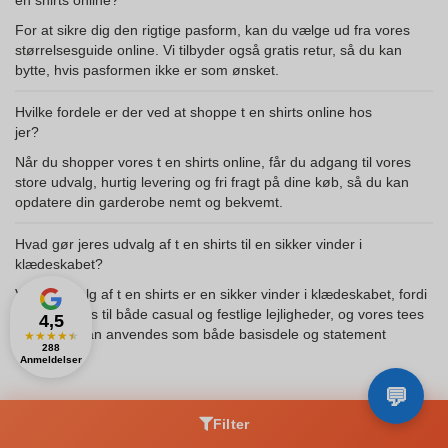
en shirts online?
For at sikre dig den rigtige pasform, kan du vælge ud fra vores
størrelsesguide online. Vi tilbyder også gratis retur, så du kan
bytte, hvis pasformen ikke er som ønsket.
Hvilke fordele er der ved at shoppe t en shirts online hos
jer?
Når du shopper vores t en shirts online, får du adgang til vores
store udvalg, hurtig levering og fri fragt på dine køb, så du kan
opdatere din garderobe nemt og bekvemt.
Hvad gør jeres udvalg af t en shirts til en sikker vinder i
klædeskabet?
Vores udvalg af t en shirts er en sikker vinder i klædeskabet, fordi
de kan styles til både casual og festlige lejligheder, og vores tees
4,5
med print kan anvendes som både basisdele og statement
★
★
★
★
★
288
overdele.
Anmeldelser
Filter
Zaprinta.dk er specialist i trykte reklameartikler og