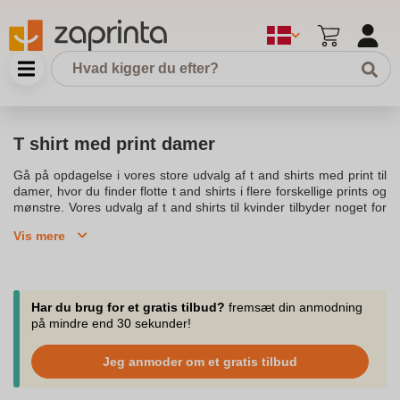
T shirt med print damer
Gå på opdagelse i vores store udvalg af t and shirts med print til
damer, hvor du finder flotte t and shirts i flere forskellige prints og
mønstre. Vores udvalg af t and shirts til kvinder tilbyder noget for
enhver garderobe med både klassiske og trendy tees, der kan
Vis mere
styles med alt fra jeans til nederdel. Disse t and shirts med print
foran kan tilføje et statement til dit look, så du kan udtrykke din
personlige stil på en rå og feminint måde. Med vores bredt udvalg
af grafiske t and shirts og t and shirts med slogans, kan du finde
dine nye favoritter til garderoben. Den store modeverden tilbyder
Har du brug for et gratis tilbud?
fremsæt din anmodning
moderigtige overdele i god kvalitet, og vores nyeste kollektion af
på mindre end 30 sekunder!
printede t and shirts gør det nemt at følge de seneste trends. Vi
tilbyder fri fragt og gratis retur, så du kan købe med tillid og få
Jeg anmoder om et gratis tilbud
hurtig levering. Enhver kvinde, der er på udkig efter en sikker
vinder i klædeskabet, vil finde vores sortiment perfekt til at