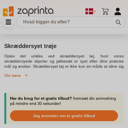
Skræddersyet trøje
Oplev det unikke ved skræddersyet tøj, hvor vores
skræddersyede skjorter og jakkesæt er syet efter dine præcise
mål og ønsker. Skræddersyet tøj er ikke kun en måde at sikre sig
en perfekt pasform, men også en mulighed for at udtrykke
Vis mere
personlig stil og elegance. Med skræddersyede jakkesæt og
skjorter får du mulighed for at vælge mellem forskellige farver og
foer, der passer til din smag og anledning. Vores koncept
fokuserer på høj kvalitet, hvor syninger og finish er udført med
præcision for at skabe det bedste kvalitets vare. Vi tilbyder en
Har du brug for et gratis tilbud?
fremsæt din anmodning
kompetent rådgivning, så du kan design dit eget stykke tøj, der er
på mindre end 30 sekunder!
både præcis og behagelig. Bestil tid til en opmåling og design
session, hvor vi går igennem dine præcise mål og kropsbygning
Jeg anmoder om et gratis tilbud
for at sikre en pasform, der sad 100 procent perfekt uden behov
for smårettelser. Når du vælger skræddersyet jakkesæt eller