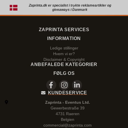
Zaprinta.dk er specialist i trykte reklameartikler og
giveaways i Danmark
ZAPRINTA SERVICES
INFORMATION
Ledige stillinger
Hvem vi er?
Disclaimer & Copyright
ANBEFALEDE KATEGORIER
FØLG OS
KUNDESERVICE
Zaprinta - Eventus Ltd.
Gewerbestraße 39
4731 Raeren
Belgien
commercial@zaprinta.com