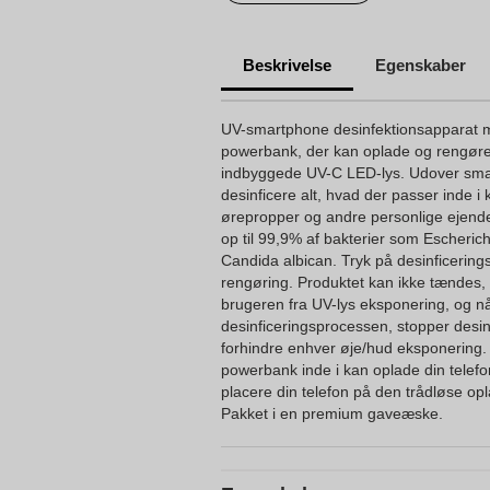
Beskrivelse
Egenskaber
UV-smartphone desinfektionsapparat 
powerbank, der kan oplade og rengør
indbyggede UV-C LED-lys. Udover sm
desinficere alt, hvad der passer inde i
ørepropper og andre personlige ejendele
op til 99,9% af bakterier som Escherich
Candida albican. Tryk på desinficerin
rengøring. Produktet kan ikke tændes, 
brugeren fra UV-lys eksponering, og 
desinficeringsprocessen, stopper desinf
forhindre enhver øje/hud eksponering
powerbank inde i kan oplade din telefon 
placere din telefon på den trådløse o
Pakket i en premium gaveæske.