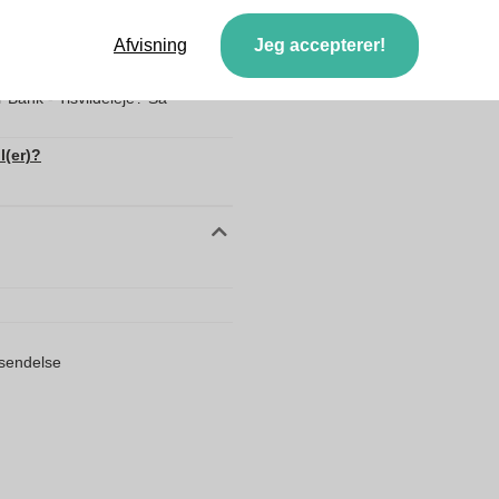
data
Det er også muligt at uplo
Vi tjekker dit logo gratis
Afvisning
Jeg accepterer!
sende mine filer?
Kunder giver os en score
 tryk på Nucleus UV-C
 Bank - Tisvildeleje? Så
l(er)?
orsendelse