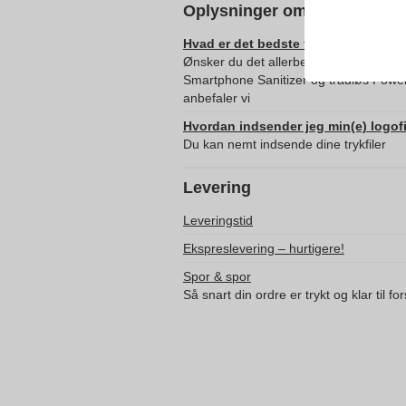
Oplysninger om levering af 
Hvad er det bedste format til at ind
Ønsker du det allerbedste resultat ved
Smartphone Sanitizer og trådløs Power
anbefaler vi
Hvordan indsender jeg min(e) logofi
Du kan nemt indsende dine trykfiler
Levering
Leveringstid
Ekspreslevering – hurtigere!
Spor & spor
Så snart din ordre er trykt og klar til f