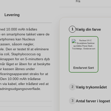
Fra
Levering
Vælg din farve
med 10.000 mAh trådløs
1
e en smartphone takket være de
artphones kan Nucleus
 kassen, såsom nøgler,
. Den er testet til at eliminere
ia coli, Staphylococcus og
gsknappen for en 5-minutters dyb
når låget er åben for at beskytte
Ensfarvet Sort
når kassen åbnes under
iceringsapparatet straks for at
. Den 10.000 mAh trådløse
via kabel, eller trådløst ved at
Vælg trykområdet
2
pladningsudgangsoverflade.
Antal farver i logoet
3