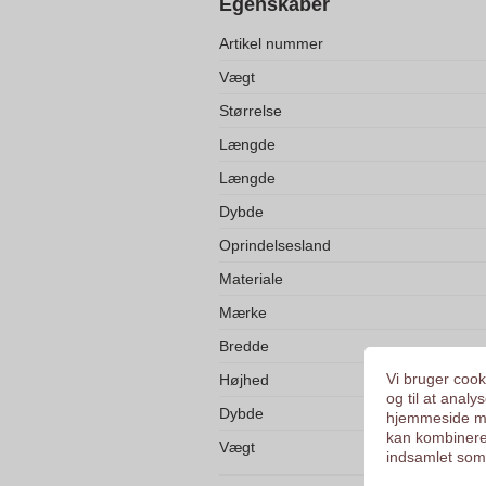
Egenskaber
Artikel nummer
Vægt
Størrelse
Længde
Længde
Dybde
Oprindelsesland
Materiale
Mærke
Bredde
Vi bruger cooki
Højhed
og til at anal
Dybde
hjemmeside me
kan kombinere
Vægt
indsamlet som 