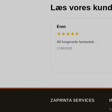
Læs vores kund
Eren
★
★
★
★
★
Alt fungerede fantastisk ...
17/06/2026
ZAPRINTA SERVICES
I
L