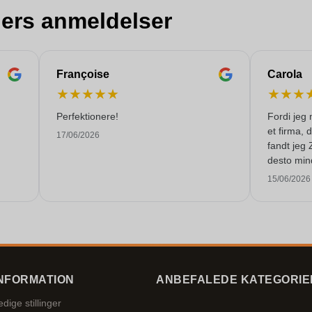
ers anmeldelser
Françoise
Carola
★
★
★
★
★
★
★
★
Perfektionere!
Fordi jeg 
et firma, 
17/06/2026
fandt jeg 
desto min
levere 250
15/06/2026
tiden. Jeg
Mange tak
NFORMATION
ANBEFALEDE KATEGORIE
edige stillinger