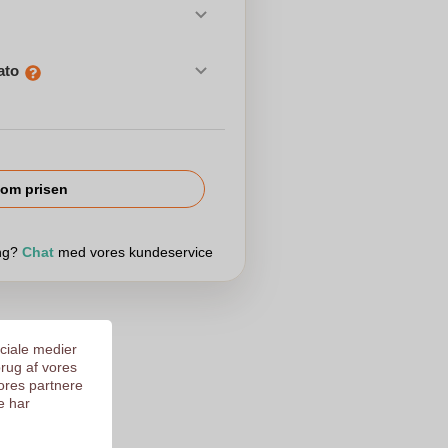
ato
om prisen
ing?
Chat
med vores kundeservice
ociale medier
brug af vores
ores partnere
e har
aprinta for