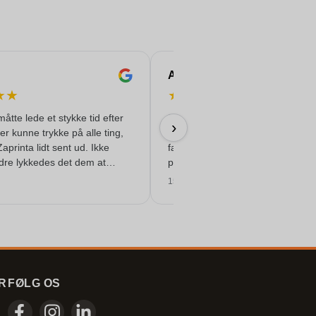
Andrea
★
★
★
★
★
★
★
måtte lede et stykke tid efter
De trykte rustfri stålflasker, mode
›
der kunne trykke på alle ting,
'Felix', til vores konference ser
Zaprinta lidt sent ud. Ikke
fantastiske ud. Alt gik perfekt og
dre lykkedes det dem at
problemfrit.
 smukt trykte emaljkrus til
15/06/2026
 er meget tilfreds med dem.
!
R
FØLG OS