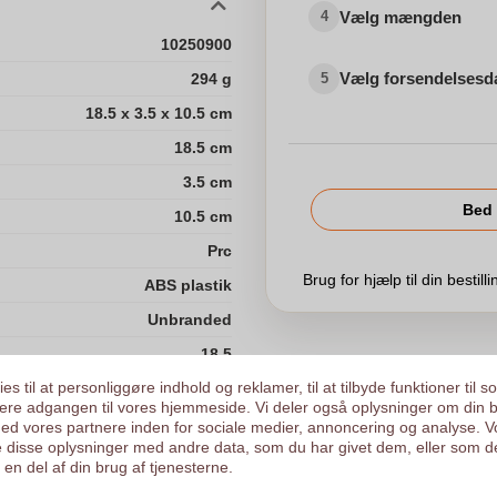
Vælg mængden
4
10250900
Vælg forsendelsesd
294 g
5
18.5 x 3.5 x 10.5 cm
18.5 cm
3.5 cm
Bed 
10.5 cm
Prc
Brug for hjælp til din bestill
ABS plastik
Unbranded
18.5
es til at personliggøre indhold og reklamer, til at tilbyde funktioner til s
3.5
ysere adgangen til vores hjemmeside. Vi deler også oplysninger om din 
10.5
d vores partnere inden for sociale medier, annoncering og analyse. V
 disse oplysninger med andre data, som du har givet dem, eller som d
Vælg Z
294.0
en del af din brug af tjenesterne.