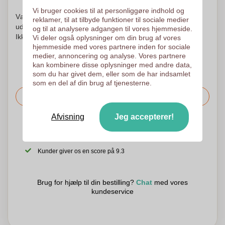
Vi bruger cookies til at personliggøre indhold og
Vær ikke urolig! Vi kontrollerer hvert logo og begynder at
reklamer, til at tilbyde funktioner til sociale medier
udskrive først efter din godkendelse af udskrivningsordren.
og til at analysere adgangen til vores hjemmeside.
Ikke før. Din tilfredshed er vores tilfredshed!
Vi deler også oplysninger om din brug af vores
hjemmeside med vores partnere inden for sociale
medier, annoncering og analyse. Vores partnere
kan kombinere disse oplysninger med andre data,
som du har givet dem, eller som de har indsamlet
som en del af din brug af tjenesterne.
Bed om prisen
Afvisning
Jeg accepterer!
Det er også muligt at uploade dit logo til den følgende side
Vi tjekker dit logo gratis inden udskrivning
Kunder giver os en score på 9.3
Brug for hjælp til din bestilling?
Chat
med vores
kundeservice