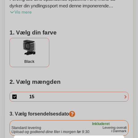
dyrker din yndlingssport med denne imponerende
Vis mere
actionkamera og dets mange tilbehør. Med den specielle
app er det muligt at kontrollere kameraet med en anden
enhed. Du kan endda dykke ned til 30 meter med
1. Vælg din farve
kameraet, da det inkluderer et vandtæt hus. Takket være
dets dobbelte skærme kan du både tage selfies og optage i
den traditionelle tilstand. Dette produkt kan også
personliggøres, så det passer perfekt til dine behov.
Black
2. Vælg mængden
3. Vælg forsendelsesdato
Inkluderet
Standard levering
Levering overalt
i Danmark
Upload og godkend dine filer i morgen før 9:30.