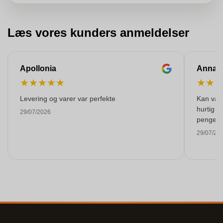
Læs vores kunders anmeldelser
Apollonia
Anna
★
★
★
★
★
★
★
Levering og varer var perfekte
Kan varm
hurtig o
29/07/2026
pengene
29/07/20