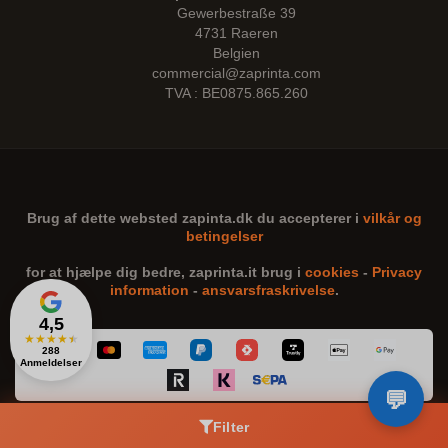
Gewerbestraße 39
4731 Raeren
Belgien
commercial@zaprinta.com
TVA : BE0875.865.260
Brug af dette websted
zapinta.dk
du accepterer i
vilkår og
betingelser
for at hjælpe dig bedre,
zaprinta.it
brug i
cookies
-
Privacy
information
-
ansvarsfraskrivelse
.
4,5
★
★
★
★
★
288
Anmeldelser
Filter